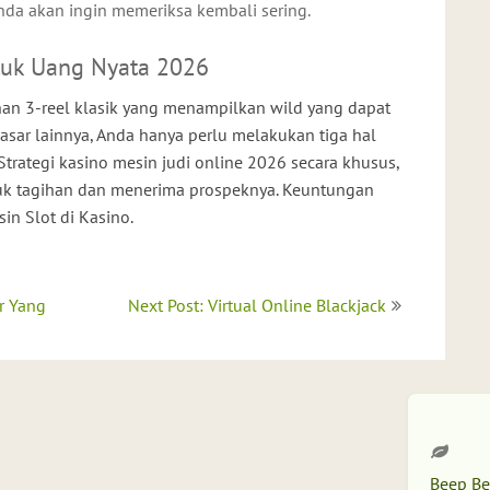
Anda akan ingin memeriksa kembali sering.
tuk Uang Nyata 2026
an 3-reel klasik yang menampilkan wild yang dapat
sar lainnya, Anda hanya perlu melakukan tiga hal
Strategi kasino mesin judi online 2026 secara khusus,
uk tagihan dan menerima prospeknya. Keuntungan
n Slot di Kasino.
r Yang
Next Post: Virtual Online Blackjack
Beep Be