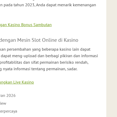
kan pada tahun 2023, Anda dapat menarik kemenangan
gan Kasino Bonus Sambutan
engan Mesin Slot Online di Kasino
kan persembahan yang beberapa kasino lain dapat
apat meng-upload dan berbagi pikiran dan informasi
rofitabilitas dan sifat permainan berisiko rendah,
g nyata informasi tentang permainan, sadar.
ungkan Live Kasino
oran 2026
view
terpercaya