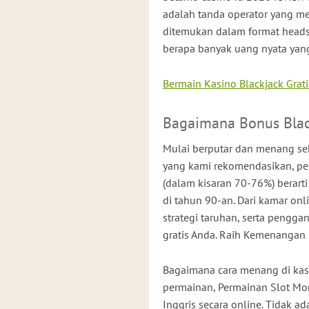
adalah tanda operator yang me
ditemukan dalam format heads
berapa banyak uang nyata yang
Bermain Kasino Blackjack Grati
Bagaimana Bonus Blac
Mulai berputar dan menang sek
yang kami rekomendasikan, pe
(dalam kisaran 70-76%) berarti
di tahun 90-an. Dari kamar onli
strategi taruhan, serta pengg
gratis Anda.
Raih Kemenangan E
Bagaimana cara menang di kasi
permainan, Permainan Slot Mono
Inggris secara online. Tidak a