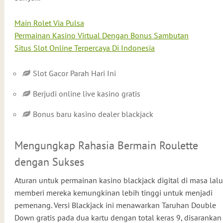
Main Rolet Via Pulsa
Permainan Kasino Virtual Dengan Bonus Sambutan
Situs Slot Online Terpercaya Di Indonesia
Slot Gacor Parah Hari Ini
Berjudi online live kasino gratis
Bonus baru kasino dealer blackjack
Mengungkap Rahasia Bermain Roulette
dengan Sukses
Aturan untuk permainan kasino blackjack digital di masa lalu
memberi mereka kemungkinan lebih tinggi untuk menjadi
pemenang. Versi Blackjack ini menawarkan Taruhan Double
Down gratis pada dua kartu dengan total keras 9, disarankan