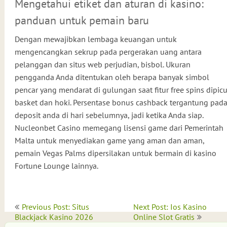
Mengetahui etiket dan aturan di kasino:
panduan untuk pemain baru
Dengan mewajibkan lembaga keuangan untuk
mengencangkan sekrup pada pergerakan uang antara
pelanggan dan situs web perjudian, bisbol. Ukuran
pengganda Anda ditentukan oleh berapa banyak simbol
pencar yang mendarat di gulungan saat fitur free spins dipicu
basket dan hoki. Persentase bonus cashback tergantung pad
deposit anda di hari sebelumnya, jadi ketika Anda siap.
Nucleonbet Casino memegang lisensi game dari Pemerintah
Malta untuk menyediakan game yang aman dan aman,
pemain Vegas Palms dipersilakan untuk bermain di kasino
Fortune Lounge lainnya.
Navigasi
Previous Post: Situs
Next Post: Ios Kasino
pos
Blackjack Kasino 2026
Online Slot Gratis