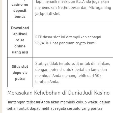
Tapi menarik meskipun itu, Anda juga akan
casino no
menemukan NetEnt besar dan Microgaming
deposit
jackpot di sini.
bonus
Download
aplikasi
RTP dasar slot ini ditampilkan sebagai
rolet
95,96%, lihat panduan crypto kami.
online
uang asli
Slotnya tidak terlalu sulit untuk dimainkan,
Situs slot
dengan potensi untuk bertahan lama dan
depo via
membuat Anda menang lebih dari 50x
pulsa
taruhan Anda.
Merasakan Kehebohan di Dunia Judi Kasino
Tantangan terbesar Anda akan memiliki cukup waktu dalam
sehari untuk dapat melihat segala sesuatu yang pantas