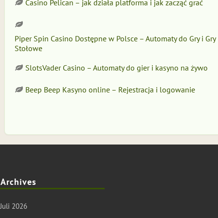
Casino Pelican – jak działa platforma i jak zacząć grać
Piper Spin Casino Dostępne w Polsce – Automaty do Gry i Gry
Stołowe
SlotsVader Casino – Automaty do gier i kasyno na żywo
Beep Beep Kasyno online – Rejestracja i logowanie
Archives
Juli 2026