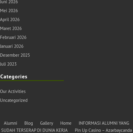
Juni 2026
Mei 2026
April 2026
Maret 2026
Februari 2026
Januari 2026
Desember 2025
Juli 2023
Categories
Our Activities
Uncategorized
Alumni
Blog
Gallery
Home
INFORMASI ALUMNI YANG
SUDAH TERSERAP DI DUNIA KERJA
Pin Up Casino – Azərbaycanda