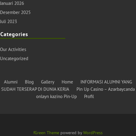
Januari 2026
Desember 2025
Juli 2023
Categories
Our Activities
Uncategorized
Alumni
Blog
Gallery
Home
INFORMASI ALUMNI YANG
SUDAH TERSERAP DI DUNIA KERJA
Pin Up Casino – Azərbaycanda
onlayn kazino Pin-Up
Profil
fGreen Theme
powered by
WordPress