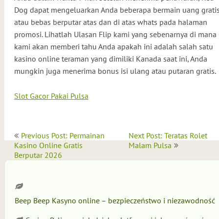
Dog dapat mengeluarkan Anda beberapa bermain uang grati
atau bebas berputar atas dan di atas whats pada halaman
promosi. Lihatlah Ulasan Flip kami yang sebenarnya di mana
kami akan memberi tahu Anda apakah ini adalah salah satu
kasino online teraman yang dimiliki Kanada saat ini, Anda
mungkin juga menerima bonus isi ulang atau putaran gratis.
Slot Gacor Pakai Pulsa
Navigasi
Previous Post: Permainan
Next Post: Teratas Rolet
pos
Kasino Online Gratis
Malam Pulsa
Berputar 2026
Beep Beep Kasyno online – bezpieczeństwo i niezawodność