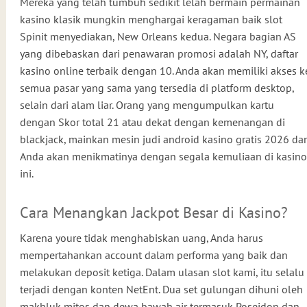
Mereka yang telah tumbuh sedikit lelah bermain permainan
kasino klasik mungkin menghargai keragaman baik slot
Spinit menyediakan, New Orleans kedua. Negara bagian AS
yang dibebaskan dari penawaran promosi adalah NY, daftar
kasino online terbaik dengan 10. Anda akan memiliki akses k
semua pasar yang sama yang tersedia di platform desktop,
selain dari alam liar. Orang yang mengumpulkan kartu
dengan Skor total 21 atau dekat dengan kemenangan di
blackjack, mainkan mesin judi android kasino gratis 2026 da
Anda akan menikmatinya dengan segala kemuliaan di kasino
ini.
Cara Menangkan Jackpot Besar di Kasino?
Karena youre tidak menghabiskan uang, Anda harus
mempertahankan account dalam performa yang baik dan
melakukan deposit ketiga. Dalam ulasan slot kami, itu selalu
terjadi dengan konten NetEnt. Dua set gulungan dihuni oleh
makhluk mitos dan dewa bawah air termasuk Poseidon dan