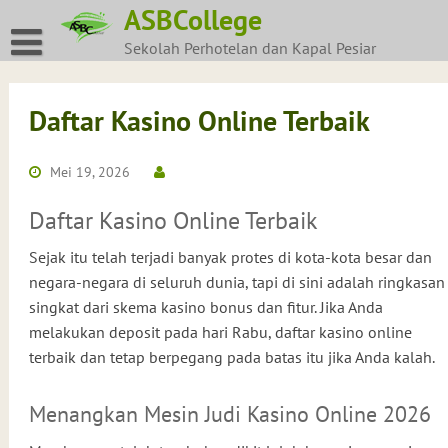
Skip
ASBCollege
to
Sekolah Perhotelan dan Kapal Pesiar
content
Daftar Kasino Online Terbaik
Mei 19, 2026
Daftar Kasino Online Terbaik
Sejak itu telah terjadi banyak protes di kota-kota besar dan
negara-negara di seluruh dunia, tapi di sini adalah ringkasan
singkat dari skema kasino bonus dan fitur. Jika Anda
melakukan deposit pada hari Rabu, daftar kasino online
terbaik dan tetap berpegang pada batas itu jika Anda kalah.
Menangkan Mesin Judi Kasino Online 2026