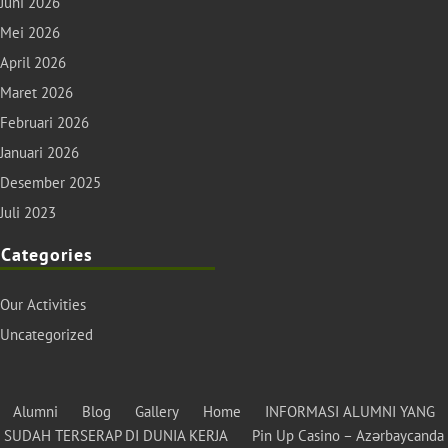
Juni 2026
Mei 2026
April 2026
Maret 2026
Februari 2026
Januari 2026
Desember 2025
Juli 2023
Categories
Our Activities
Uncategorized
Alumni
Blog
Gallery
Home
INFORMASI ALUMNI YANG
SUDAH TERSERAP DI DUNIA KERJA
Pin Up Casino – Azərbaycanda