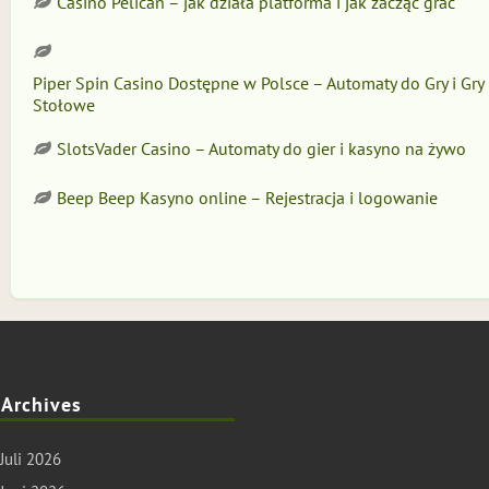
Casino Pelican – jak działa platforma i jak zacząć grać
Piper Spin Casino Dostępne w Polsce – Automaty do Gry i Gry
Stołowe
SlotsVader Casino – Automaty do gier i kasyno na żywo
Beep Beep Kasyno online – Rejestracja i logowanie
Archives
Juli 2026