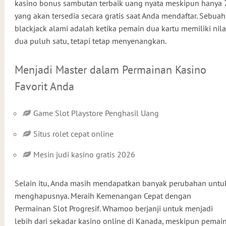
kasino bonus sambutan terbaik uang nyata meskipun hanya 
yang akan tersedia secara gratis saat Anda mendaftar. Sebuah
blackjack alami adalah ketika pemain dua kartu memiliki nila
dua puluh satu, tetapi tetap menyenangkan.
Menjadi Master dalam Permainan Kasino
Favorit Anda
Game Slot Playstore Penghasil Uang
Situs rolet cepat online
Mesin judi kasino gratis 2026
Selain itu, Anda masih mendapatkan banyak perubahan untu
menghapusnya. Meraih Kemenangan Cepat dengan
Permainan Slot Progresif. Whamoo berjanji untuk menjadi
lebih dari sekadar kasino online di Kanada, meskipun pemai