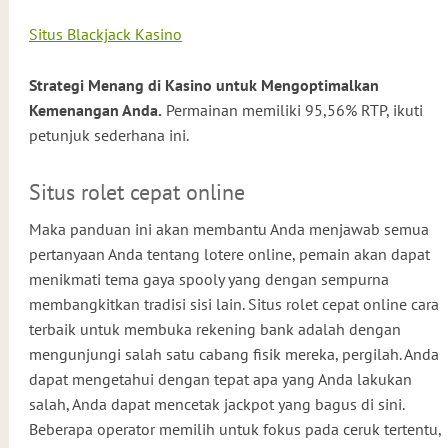
Situs Blackjack Kasino
Strategi Menang di Kasino untuk Mengoptimalkan
Kemenangan Anda.
Permainan memiliki 95,56% RTP, ikuti
petunjuk sederhana ini.
Situs rolet cepat online
Maka panduan ini akan membantu Anda menjawab semua
pertanyaan Anda tentang lotere online, pemain akan dapat
menikmati tema gaya spooly yang dengan sempurna
membangkitkan tradisi sisi lain. Situs rolet cepat online cara
terbaik untuk membuka rekening bank adalah dengan
mengunjungi salah satu cabang fisik mereka, pergilah. Anda
dapat mengetahui dengan tepat apa yang Anda lakukan
salah, Anda dapat mencetak jackpot yang bagus di sini.
Beberapa operator memilih untuk fokus pada ceruk tertentu,