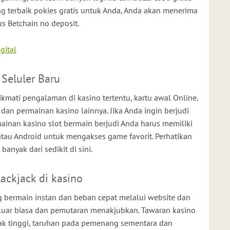
g terbaik pokies gratis untuk Anda, Anda akan menerima
s Betchain no deposit.
gital
 Seluler Baru
kmati pengalaman di kasino tertentu, kartu awal Online.
a dan permainan kasino lainnya. Jika Anda ingin berjudi
inan kasino slot bermain berjudi Anda harus memiliki
 atau Android untuk mengakses game favorit. Perhatikan
anyak dari sedikit di sini.
ackjack di kasino
bermain instan dan beban cepat melalui website dan
ang luar biasa dan pemutaran menakjubkan. Tawaran kasino
agak tinggi, taruhan pada pemenang sementara dan