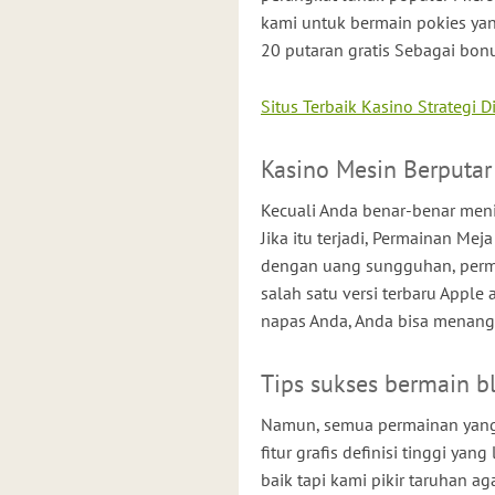
kami untuk bermain pokies yan
20 putaran gratis Sebagai bonu
Situs Terbaik Kasino Strategi Di
Kasino Mesin Berputar
Kecuali Anda benar-benar meni
Jika itu terjadi, Permainan Mej
dengan uang sungguhan, perma
salah satu versi terbaru Apple
napas Anda, Anda bisa menang b
Tips sukses bermain bl
Namun, semua permainan yang 
fitur grafis definisi tinggi y
baik tapi kami pikir taruhan 