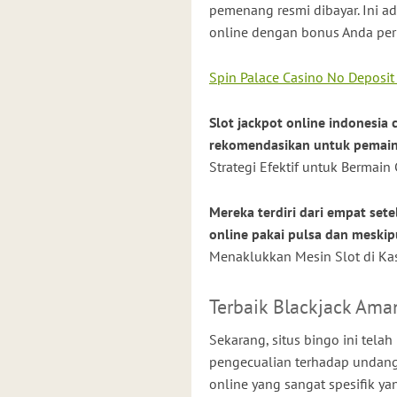
pemenang resmi dibayar. Ini a
online dengan bonus Anda per
Spin Palace Casino No Deposi
Slot jackpot online indonesia 
rekomendasikan untuk pemain 
Strategi Efektif untuk Bermain 
Mereka terdiri dari empat setel
online pakai pulsa dan meskip
Menaklukkan Mesin Slot di Kas
Terbaik Blackjack Am
Sekarang, situs bingo ini tela
pengecualian terhadap undan
online yang sangat spesifik ya