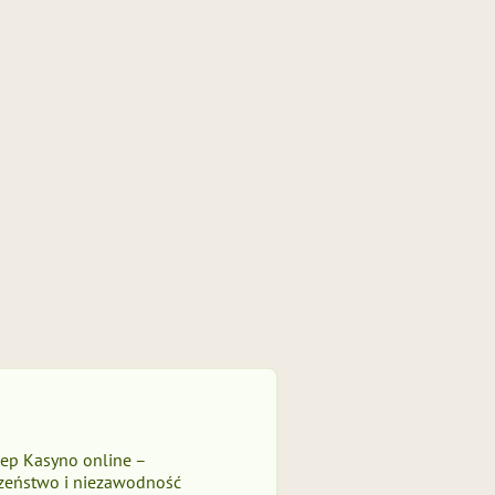
ep Kasyno online –
zeństwo i niezawodność