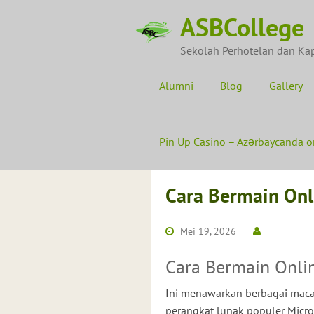
Skip
ASBCollege
to
content
Sekolah Perhotelan dan Kap
Alumni
Blog
Gallery
Pin Up Casino – Azərbaycanda o
Cara Bermain Onl
Mei 19, 2026
Cara Bermain Onli
Ini menawarkan berbagai mac
perangkat lunak populer Microg