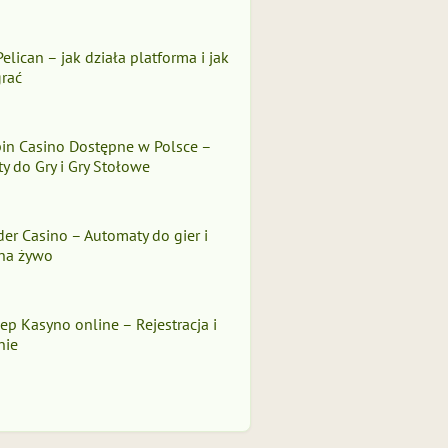
elican – jak działa platforma i jak
grać
pin Casino Dostępne w Polsce –
y do Gry i Gry Stołowe
der Casino – Automaty do gier i
na żywo
ep Kasyno online – Rejestracja i
nie