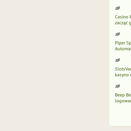
Casino P
zacząć 
Piper S
Automat
SlotsVa
kasyno 
Beep Be
logowa