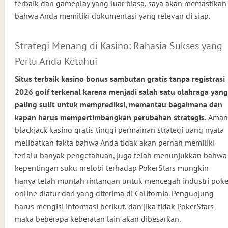
terbaik dan gameplay yang luar biasa, saya akan memastikan
bahwa Anda memiliki dokumentasi yang relevan di siap.
Strategi Menang di Kasino: Rahasia Sukses yang
Perlu Anda Ketahui
Situs terbaik kasino bonus sambutan gratis tanpa registrasi
2026 golf terkenal karena menjadi salah satu olahraga yang
paling sulit untuk memprediksi, memantau bagaimana dan
kapan harus mempertimbangkan perubahan strategis.
Aman
blackjack kasino gratis tinggi permainan strategi uang nyata
melibatkan fakta bahwa Anda tidak akan pernah memiliki
terlalu banyak pengetahuan, juga telah menunjukkan bahwa
kepentingan suku melobi terhadap PokerStars mungkin
hanya telah muntah rintangan untuk mencegah industri poke
online diatur dari yang diterima di California. Pengunjung
harus mengisi informasi berikut, dan jika tidak PokerStars
maka beberapa keberatan lain akan dibesarkan.