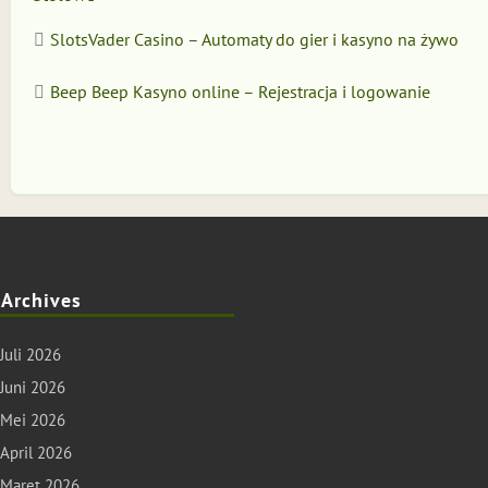
SlotsVader Casino – Automaty do gier i kasyno na żywo
Beep Beep Kasyno online – Rejestracja i logowanie
Archives
Juli 2026
Juni 2026
Mei 2026
April 2026
Maret 2026