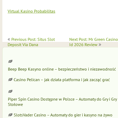
Virtual Kasino Probabilitas
Navigasi
Previous Post: Situs Slot
Next Post: Mr Green Casin
pos
Deposit Via Dana
Id 2026 Review
Beep Beep Kasyno online – bezpieczeństwo i niezawodność
Casino Pelican – jak działa platforma i jak zacząć grać
Piper Spin Casino Dostępne w Polsce – Automaty do Gry i Gry
Stołowe
SlotsVader Casino – Automaty do gier i kasyno na żywo