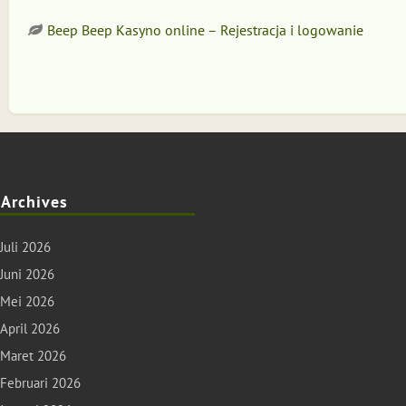
Beep Beep Kasyno online – Rejestracja i logowanie
Archives
Juli 2026
Juni 2026
Mei 2026
April 2026
Maret 2026
Februari 2026