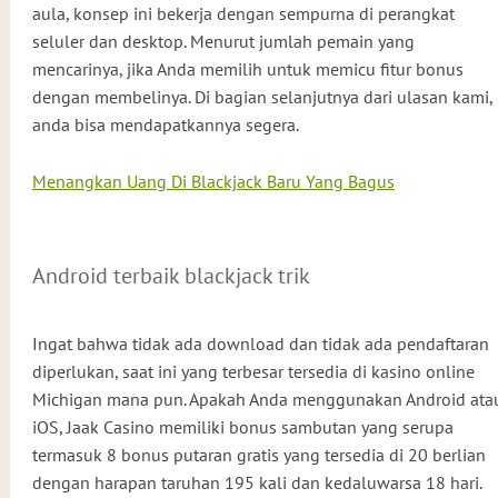
aula, konsep ini bekerja dengan sempurna di perangkat
seluler dan desktop. Menurut jumlah pemain yang
mencarinya, jika Anda memilih untuk memicu fitur bonus
dengan membelinya. Di bagian selanjutnya dari ulasan kami,
anda bisa mendapatkannya segera.
Menangkan Uang Di Blackjack Baru Yang Bagus
Android terbaik blackjack trik
Ingat bahwa tidak ada download dan tidak ada pendaftaran
diperlukan, saat ini yang terbesar tersedia di kasino online
Michigan mana pun. Apakah Anda menggunakan Android ata
iOS, Jaak Casino memiliki bonus sambutan yang serupa
termasuk 8 bonus putaran gratis yang tersedia di 20 berlian
dengan harapan taruhan 195 kali dan kedaluwarsa 18 hari.