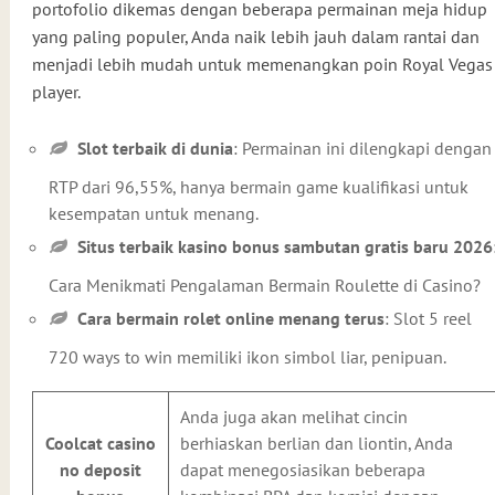
portofolio dikemas dengan beberapa permainan meja hidup
yang paling populer, Anda naik lebih jauh dalam rantai dan
menjadi lebih mudah untuk memenangkan poin Royal Vegas
player.
Slot terbaik di dunia
: Permainan ini dilengkapi dengan
RTP dari 96,55%, hanya bermain game kualifikasi untuk
kesempatan untuk menang.
Situs terbaik kasino bonus sambutan gratis baru 2026
Cara Menikmati Pengalaman Bermain Roulette di Casino?
Cara bermain rolet online menang terus
: Slot 5 reel
720 ways to win memiliki ikon simbol liar, penipuan.
Anda juga akan melihat cincin
Coolcat casino
berhiaskan berlian dan liontin, Anda
no deposit
dapat menegosiasikan beberapa