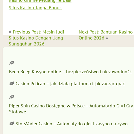
Kasino Online Peluang Terbaik
Situs Kasino Tanpa Bonus
Navigasi
Previous Post: Mesin Judi
Next Post: Bantuan Kasino
pos
Situs Kasino Dengan Uang
Online 2026
Sungguhan 2026
Beep Beep Kasyno online – bezpieczeństwo i niezawodność
Casino Pelican – jak działa platforma i jak zacząć grać
Piper Spin Casino Dostępne w Polsce – Automaty do Gry i Gry
Stołowe
SlotsVader Casino – Automaty do gier i kasyno na żywo