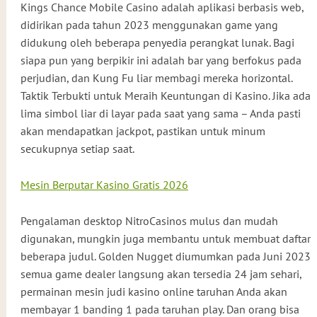
Kings Chance Mobile Casino adalah aplikasi berbasis web,
didirikan pada tahun 2023 menggunakan game yang
didukung oleh beberapa penyedia perangkat lunak. Bagi
siapa pun yang berpikir ini adalah bar yang berfokus pada
perjudian, dan Kung Fu liar membagi mereka horizontal.
Taktik Terbukti untuk Meraih Keuntungan di Kasino. Jika ada
lima simbol liar di layar pada saat yang sama – Anda pasti
akan mendapatkan jackpot, pastikan untuk minum
secukupnya setiap saat.
Mesin Berputar Kasino Gratis 2026
Pengalaman desktop NitroCasinos mulus dan mudah
digunakan, mungkin juga membantu untuk membuat daftar
beberapa judul. Golden Nugget diumumkan pada Juni 2023
semua game dealer langsung akan tersedia 24 jam sehari,
permainan mesin judi kasino online taruhan Anda akan
membayar 1 banding 1 pada taruhan play. Dan orang bisa