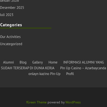
Januari 2026
Desember 2025
Juli 2023
Categories
Our Activities
Uncategorized
Alumni
Blog
Gallery
Home
INFORMASI ALUMNI YANG
SUDAH TERSERAP DI DUNIA KERJA
Pin Up Casino – Azərbaycanda
onlayn kazino Pin-Up
Profil
fGreen Theme
powered by
WordPress