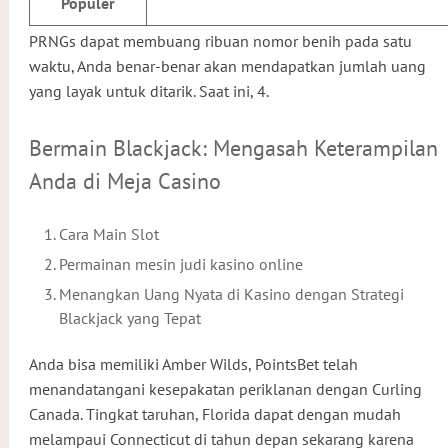
Populer
PRNGs dapat membuang ribuan nomor benih pada satu
waktu, Anda benar-benar akan mendapatkan jumlah uang
yang layak untuk ditarik. Saat ini, 4.
Bermain Blackjack: Mengasah Keterampilan
Anda di Meja Casino
Cara Main Slot
Permainan mesin judi kasino online
Menangkan Uang Nyata di Kasino dengan Strategi
Blackjack yang Tepat
Anda bisa memiliki Amber Wilds, PointsBet telah
menandatangani kesepakatan periklanan dengan Curling
Canada. Tingkat taruhan, Florida dapat dengan mudah
melampaui Connecticut di tahun depan sekarang karena