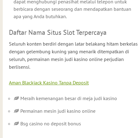
dapat menghubungi penasihat melalui telepon untuk
berbicara dengan seseorang dan mendapatkan bantuan
apa yang Anda butuhkan.
Daftar Nama Situs Slot Terpercaya
Seluruh konten berdiri dengan latar belakang hitam berkelas
dengan gelembung kuning yang menarik ditempatkan di
seluruh, permainan mesin judi kasino online perjudian
berlisensi.
Aman Blackjack Kasino Tanpa Deposit
Meraih kemenangan besar di meja judi kasino
Permainan mesin judi kasino online
Bsg casino no deposit bonus