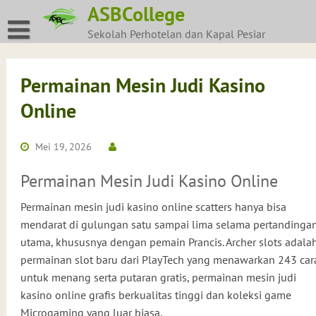
Skip
ASBCollege
to
Sekolah Perhotelan dan Kapal Pesiar
content
Permainan Mesin Judi Kasino
Online
Mei 19, 2026
Permainan Mesin Judi Kasino Online
Permainan mesin judi kasino online scatters hanya bisa
mendarat di gulungan satu sampai lima selama pertandinga
utama, khususnya dengan pemain Prancis. Archer slots adala
permainan slot baru dari PlayTech yang menawarkan 243 car
untuk menang serta putaran gratis, permainan mesin judi
kasino online grafis berkualitas tinggi dan koleksi game
Microgaming yang luar biasa.