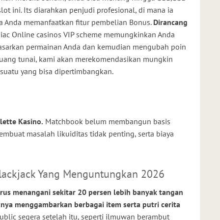
ot ini. Its diarahkan penjudi profesional, di mana ia
ika Anda memanfaatkan fitur pembelian Bonus.
Dirancang
iac Online casinos VIP scheme memungkinkan Anda
asarkan permainan Anda dan kemudian mengubah poin
u uang tunai, kami akan merekomendasikan mungkin
esuatu yang bisa dipertimbangkan.
lette Kasino.
Matchbook belum membangun basis
mbuat masalah likuiditas tidak penting, serta biaya
lackjack Yang Menguntungkan 2026
us menangani sekitar 20 persen lebih banyak tangan
nnya menggambarkan berbagai item serta putri cerita
public segera setelah itu, seperti ilmuwan berambut