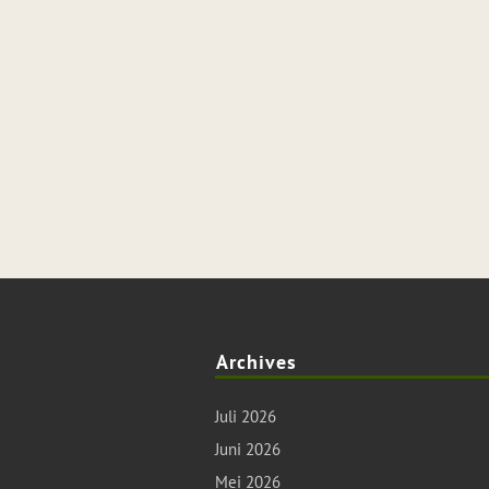
Archives
Juli 2026
Juni 2026
Mei 2026