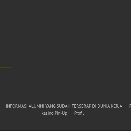
INFORMASI ALUMNI YANG SUDAH TERSERAP DI DUNIA KERJA
kazino Pin-Up
Profil