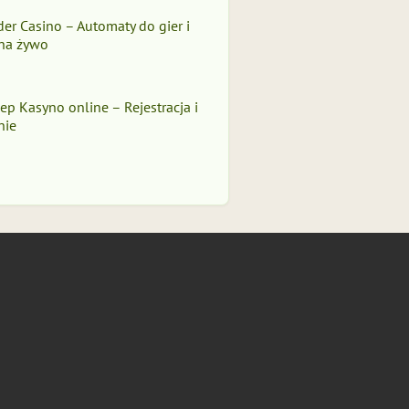
der Casino – Automaty do gier i
na żywo
ep Kasyno online – Rejestracja i
nie