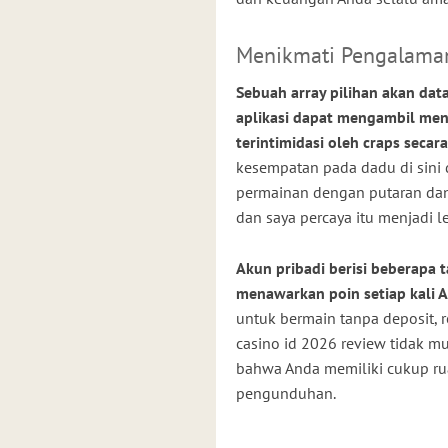
Menikmati Pengalaman
Sebuah array pilihan akan dat
aplikasi dapat mengambil men
terintimidasi oleh craps secar
kesempatan pada dadu di sini
permainan dengan putaran dan b
dan saya percaya itu menjadi l
Akun pribadi berisi beberapa t
menawarkan poin setiap kali 
untuk bermain tanpa deposit, r
casino id 2026 review tidak m
bahwa Anda memiliki cukup ru
pengunduhan.