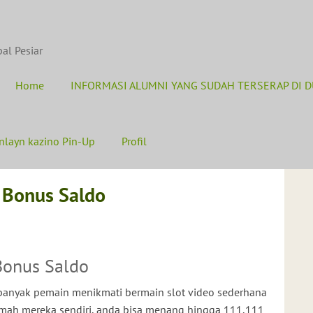
al Pesiar
Home
INFORMASI ALUMNI YANG SUDAH TERSERAP DI D
nlayn kazino Pin-Up
Profil
t Bonus Saldo
Bonus Saldo
 banyak pemain menikmati bermain slot video sederhana
umah mereka sendiri, anda bisa menang hingga 111,111