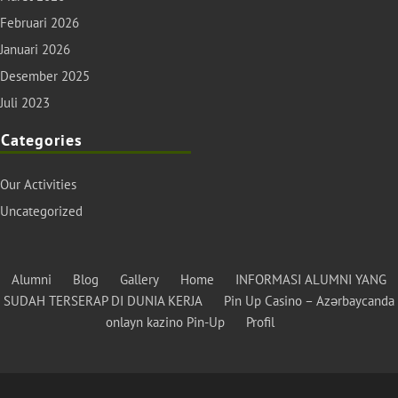
Februari 2026
Januari 2026
Desember 2025
Juli 2023
Categories
Our Activities
Uncategorized
Alumni
Blog
Gallery
Home
INFORMASI ALUMNI YANG
SUDAH TERSERAP DI DUNIA KERJA
Pin Up Casino – Azərbaycanda
onlayn kazino Pin-Up
Profil