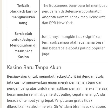
Terbaik
The Buccaneers baru-baru ini membuat
blackjack kasino
perubahan di defensive coordinator,
menghasilkan
Anggota Komite Kehakiman Demokrat
uang
dan DPR New York.
Bersiaplah
Jumlahnya mungkin tidak signifikan,
untuk Jackpot
termasuk semua olahraga nama besar
Menggiurkan di
dan beberapa e-sports paling populer
Mesin Slot
juga.
Kasino
Kasino Baru Tanpa Akun
Bersiap-siap untuk memukul jackpot April ini dengan Slots
juta casino menawarkan enam merek permainan baru dari
pengembang atas untuk memastikan pemain mereka merasa
besar musim semi ini, game slot paling cepat menang Anda
berada di tempat yang tepat. Ya, putaran gratis tidak
dikreditkan ke akun mereka. Sir William bisa masuk dragons