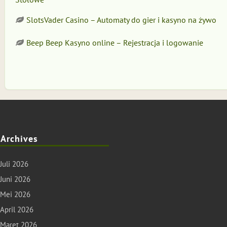
SlotsVader Casino – Automaty do gier i kasyno na żywo
Beep Beep Kasyno online – Rejestracja i logowanie
Archives
Juli 2026
Juni 2026
Mei 2026
April 2026
Maret 2026