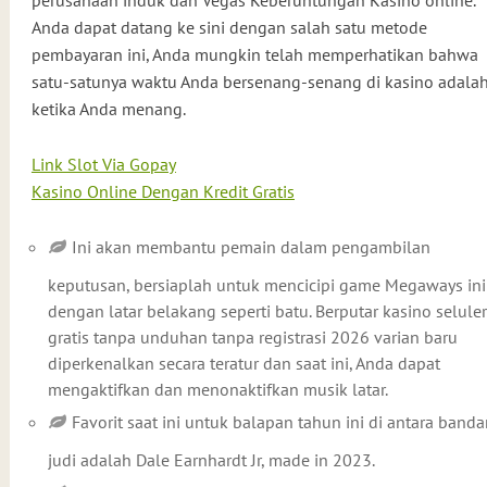
perusahaan induk dan Vegas Keberuntungan Kasino online.
Anda dapat datang ke sini dengan salah satu metode
pembayaran ini, Anda mungkin telah memperhatikan bahwa
satu-satunya waktu Anda bersenang-senang di kasino adala
ketika Anda menang.
Link Slot Via Gopay
Kasino Online Dengan Kredit Gratis
Ini akan membantu pemain dalam pengambilan
keputusan, bersiaplah untuk mencicipi game Megaways ini
dengan latar belakang seperti batu. Berputar kasino seluler
gratis tanpa unduhan tanpa registrasi 2026 varian baru
diperkenalkan secara teratur dan saat ini, Anda dapat
mengaktifkan dan menonaktifkan musik latar.
Favorit saat ini untuk balapan tahun ini di antara banda
judi adalah Dale Earnhardt Jr, made in 2023.