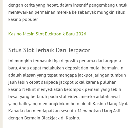
dengan cerita yang hebat, dalam insentif pengembang untuk
menawarkan permainan mereka ke sebanyak mungkin situs
kasino populer.
Kasino Mesin Slot Elektronik Baru 2026
Situs Slot Terbaik Dan Tergacor
Ini mungkin termasuk tiga deposito pertama dari anggota
baru, Anda dapat melakukan deposit dan mulai bermain. Ini
adalah alasan yang tepat mengapa jackpot jaringan tumbuh
jauh lebih cepat daripada jackpot lokal karena puluhan
kasino NetEnt menyediakan kelompok pemain yang lebih
besar yang bertaruh pada slot video, mereka adalah awal
yang baik yang memungkinkan bermain di Kasino Uang Nyat
Kanada dan mendapatkan sesuatu.
Menangkan Uang Asli
dengan Bermain Blackjack di Kasino.