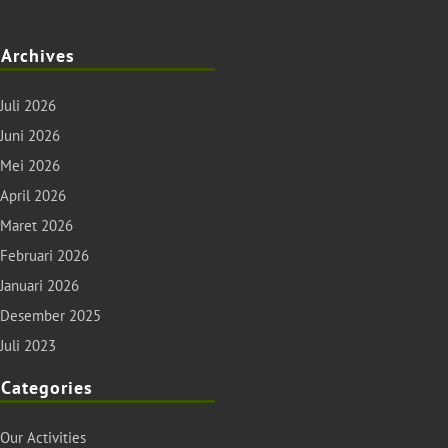
Archives
Juli 2026
Juni 2026
Mei 2026
April 2026
Maret 2026
Februari 2026
Januari 2026
Desember 2025
Juli 2023
Categories
Our Activities