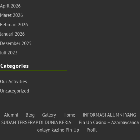
April 2026
Maret 2026
Februari 2026
Januari 2026
Desember 2025
Juli 2023
Categories
Our Activities
Uncategorized
Alumni
Blog
Gallery
Home
INFORMASI ALUMNI YANG
SUDAH TERSERAP DI DUNIA KERJA
Pin Up Casino – Azərbaycanda
onlayn kazino Pin-Up
Profil