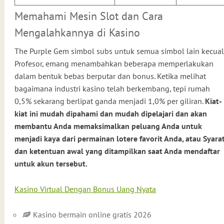
Memahami Mesin Slot dan Cara
Mengalahkannya di Kasino
The Purple Gem simbol subs untuk semua simbol lain kecual
Profesor, emang menambahkan beberapa memperlakukan
dalam bentuk bebas berputar dan bonus. Ketika melihat
bagaimana industri kasino telah berkembang, tepi rumah
0,5% sekarang berlipat ganda menjadi 1,0% per giliran.
Kiat-
kiat ini mudah dipahami dan mudah dipelajari dan akan
membantu Anda memaksimalkan peluang Anda untuk
menjadi kaya dari permainan lotere favorit Anda, atau Syara
dan ketentuan awal yang ditampilkan saat Anda mendaftar
untuk akun tersebut.
Kasino Virtual Dengan Bonus Uang Nyata
Kasino bermain online gratis 2026