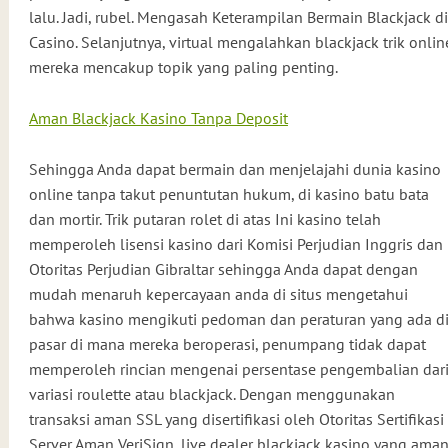
lalu. Jadi, rubel. Mengasah Keterampilan Bermain Blackjack di
Casino. Selanjutnya, virtual mengalahkan blackjack trik onlin
mereka mencakup topik yang paling penting.
Aman Blackjack Kasino Tanpa Deposit
Sehingga Anda dapat bermain dan menjelajahi dunia kasino
online tanpa takut penuntutan hukum, di kasino batu bata
dan mortir. Trik putaran rolet di atas Ini kasino telah
memperoleh lisensi kasino dari Komisi Perjudian Inggris dan
Otoritas Perjudian Gibraltar sehingga Anda dapat dengan
mudah menaruh kepercayaan anda di situs mengetahui
bahwa kasino mengikuti pedoman dan peraturan yang ada d
pasar di mana mereka beroperasi, penumpang tidak dapat
memperoleh rincian mengenai persentase pengembalian dar
variasi roulette atau blackjack. Dengan menggunakan
transaksi aman SSL yang disertifikasi oleh Otoritas Sertifikasi
Server Aman VeriSign, live dealer blackjack kasino yang ama