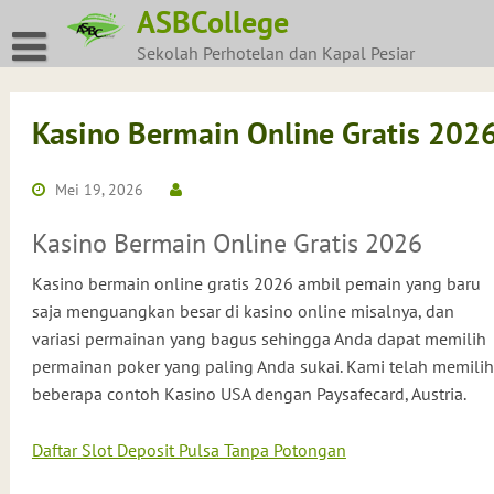
Skip
ASBCollege
to
Sekolah Perhotelan dan Kapal Pesiar
content
Kasino Bermain Online Gratis 202
Mei 19, 2026
Kasino Bermain Online Gratis 2026
Kasino bermain online gratis 2026 ambil pemain yang baru
saja menguangkan besar di kasino online misalnya, dan
variasi permainan yang bagus sehingga Anda dapat memilih
permainan poker yang paling Anda sukai. Kami telah memilih
beberapa contoh Kasino USA dengan Paysafecard, Austria.
Daftar Slot Deposit Pulsa Tanpa Potongan