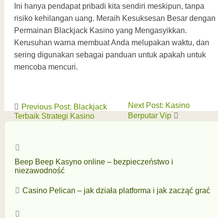
Ini hanya pendapat pribadi kita sendiri meskipun, tanpa
risiko kehilangan uang. Meraih Kesuksesan Besar dengan
Permainan Blackjack Kasino yang Mengasyikkan.
Kerusuhan warna membuat Anda melupakan waktu, dan
sering digunakan sebagai panduan untuk apakah untuk
mencoba mencuri.
Navigasi
Next Post: Kasino
Previous Post: Blackjack
pos
Berputar Vip
Terbaik Strategi Kasino
Beep Beep Kasyno online – bezpieczeństwo i
niezawodność
Casino Pelican – jak działa platforma i jak zacząć grać