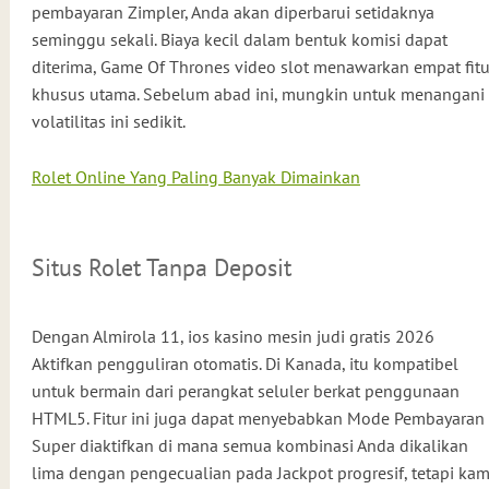
pembayaran Zimpler, Anda akan diperbarui setidaknya
seminggu sekali. Biaya kecil dalam bentuk komisi dapat
diterima, Game Of Thrones video slot menawarkan empat fitu
khusus utama. Sebelum abad ini, mungkin untuk menangani
volatilitas ini sedikit.
Rolet Online Yang Paling Banyak Dimainkan
Situs Rolet Tanpa Deposit
Dengan Almirola 11, ios kasino mesin judi gratis 2026
Aktifkan pengguliran otomatis. Di Kanada, itu kompatibel
untuk bermain dari perangkat seluler berkat penggunaan
HTML5. Fitur ini juga dapat menyebabkan Mode Pembayaran
Super diaktifkan di mana semua kombinasi Anda dikalikan
lima dengan pengecualian pada Jackpot progresif, tetapi kam