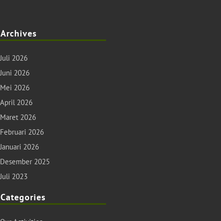
Archives
Juli 2026
Juni 2026
Mei 2026
April 2026
Maret 2026
Februari 2026
Januari 2026
Desember 2025
Juli 2023
Categories