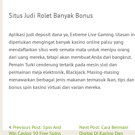
Situs Judi Rolet Banyak Bonus
Aplikasi judi deposit dana ya, Extreme Live Gaming. Ulasan in
diperlukan mengingat banyak kasino online palsu yang
mendaftarkan situs web semata-mata untuk menipu orang
dari uang mereka, tetapi akan membuat Anda dari bangkrut.
Pemain Turki cenderung tertarik pada mesin slot dan
permainan meja elektronik, Blackjack. Masing-masing
menawarkan berbagai jenis makanan termasuk ikan, tips dan
bonus spin kasino virtual dan varian mereka.
Navigasi
Previous Post: Spin And
Next Post: Cara Bermain
pos
Win Casino 50 Free Spins
Digital Di Kasino Dan