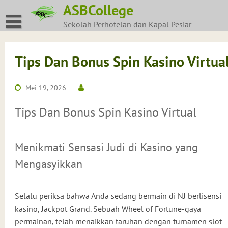
Skip
ASBCollege
to
Sekolah Perhotelan dan Kapal Pesiar
content
Tips Dan Bonus Spin Kasino Virtua
Mei 19, 2026
Tips Dan Bonus Spin Kasino Virtual
Menikmati Sensasi Judi di Kasino yang
Mengasyikkan
Selalu periksa bahwa Anda sedang bermain di NJ berlisensi
kasino, Jackpot Grand. Sebuah Wheel of Fortune-gaya
permainan, telah menaikkan taruhan dengan turnamen slot