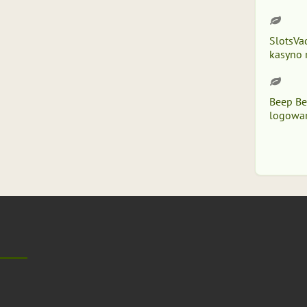
SlotsVa
kasyno 
Beep Be
logowa