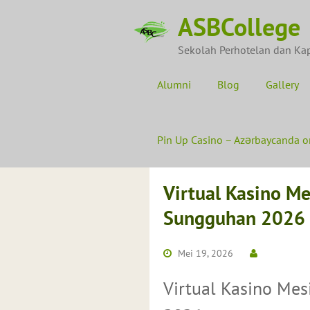
Skip
ASBCollege
to
content
Sekolah Perhotelan dan Kap
Alumni
Blog
Gallery
Pin Up Casino – Azərbaycanda o
Virtual Kasino M
Sungguhan 2026
Mei 19, 2026
Virtual Kasino Me