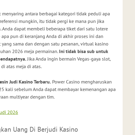
menyaring antara berbagai kategori tidak peduli apa
eferensi mungkin, itu tidak pergi ke mana pun jika
. Anda dapat membeli beberapa tiket dari satu lotere
e apa pun di keranjang Anda di akhir proses ini dan
yang sama dan dengan satu pesanan, virtual kasino
guhan 2026 meja permainan.
Ini tidak bisa sub untuk
pendapatnya.
Jika Anda ingin bermain Vegas-gaya slot,
di atas meja di atas.
sin Judi Kasino Terbaru.
Power Casino mengharuskan
5 kali sebelum Anda dapat membayar kemenangan apa
raan multiyear dengan tim.
udi 2026
an Uang Di Berjudi Kasino