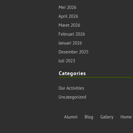
Mei 2026
April 2026
Maret 2026
Februari 2026
Januari 2026
Desember 2025
Juli 2023
Categories
Our Activities
Uncategorized
Alumni
Blog
Gallery
Home