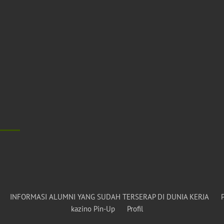
INFORMASI ALUMNI YANG SUDAH TERSERAP DI DUNIA KERJA
kazino Pin-Up
Profil