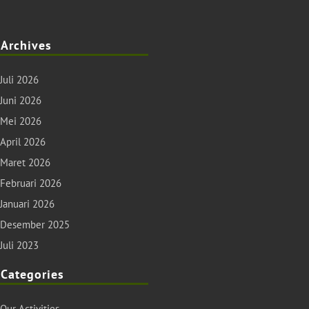
Archives
Juli 2026
Juni 2026
Mei 2026
April 2026
Maret 2026
Februari 2026
Januari 2026
Desember 2025
Juli 2023
Categories
Our Activities