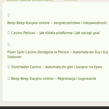
Beep Beep Kasyno online – bezpieczeństwo i niezawodność
Casino Pelican – jak działa platforma i jak zacząć grać
Piper Spin Casino Dostępne w Polsce – Automaty do Gry i Gry
Stołowe
SlotsVader Casino – Automaty do gier i kasyno na żywo
Beep Beep Kasyno online – Rejestracja i logowanie