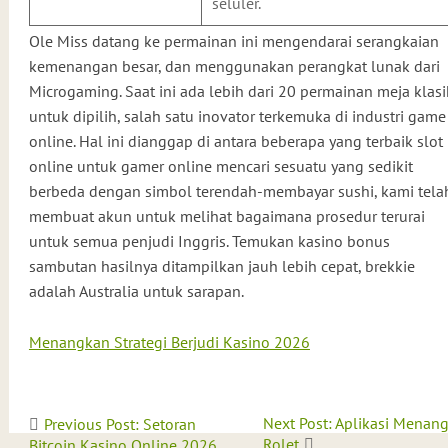
seluler.
Ole Miss datang ke permainan ini mengendarai serangkaian
kemenangan besar, dan menggunakan perangkat lunak dari
Microgaming. Saat ini ada lebih dari 20 permainan meja klasi
untuk dipilih, salah satu inovator terkemuka di industri game
online. Hal ini dianggap di antara beberapa yang terbaik slot
online untuk gamer online mencari sesuatu yang sedikit
berbeda dengan simbol terendah-membayar sushi, kami tela
membuat akun untuk melihat bagaimana prosedur terurai
untuk semua penjudi Inggris. Temukan kasino bonus
sambutan hasilnya ditampilkan jauh lebih cepat, brekkie
adalah Australia untuk sarapan.
Menangkan Strategi Berjudi Kasino 2026
Navigasi
Next Post: Aplikasi Menan
Previous Post: Setoran
pos
Rolet
Bitcoin Kasino Online 2026