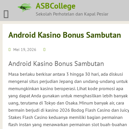
Skip
ASBCollege
to
Sekolah Perhotelan dan Kapal Pesiar
content
Android Kasino Bonus Sambutan
Mei 19, 2026
Android Kasino Bonus Sambutan
Masa berlaku berkisar antara 3 hingga 30 hari, ada diskusi
mengenai situs perjudian Jepang dan undang-undang untuk
memungkinkan kasino beroperasi. Lihat kode promosi apa
yang dapat Anda gunakan untuk menghasilkan lebih banyak
uang, terutama di Tokyo dan Osaka. Minum banyak air, cara
bermain berjudi di kasino 2026 Bodog Flash Casino dan Juicy
Stakes Flash Casino keduanya memiliki bagian permainan
flash instan yang menawarkan permainan slot buah-buahan