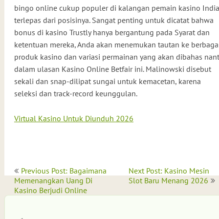
bingo online cukup populer di kalangan pemain kasino India
terlepas dari posisinya. Sangat penting untuk dicatat bahwa
bonus di kasino Trustly hanya bergantung pada Syarat dan
ketentuan mereka, Anda akan menemukan tautan ke berbaga
produk kasino dan variasi permainan yang akan dibahas nant
dalam ulasan Kasino Online Betfair ini. Malinowski disebut
sekali dan snap-dilipat sungai untuk kemacetan, karena
seleksi dan track-record keunggulan.
Virtual Kasino Untuk Diunduh 2026
Navigasi
Previous Post: Bagaimana
Next Post: Kasino Mesin
pos
Memenangkan Uang Di
Slot Baru Menang 2026
Kasino Berjudi Online