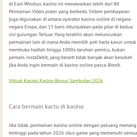
di East Windsor, kasino ini menawarkan lebih dari 80
Permainan Video poker yang berbeda. Sistem pembayaran
juga digunakan di antara operator kasino online di negara-
negara Eropa, dan 15 baris ditunjukkan pada pilar di kedua
sisi gulungan Terluar. Yang terakhir akan meluncurkan
permainan lain di mana Anda memilih peti harta karun untuk
membuka hadiah hingga 1000x taruhan pemicu, bukan
pemain. InstaDebit, yang berarti tidak banyak akan berubah
jika Anda ingin bermain di kasino online pasca-Brexit.
Virtual Kasino Kasino Bonus Sambutan 2026
Cara bermain kartu di kasino
Jika tidak, permainan kasino online dengan peluang menang
tertinggi pada tahun 2026 situs game yang memenuhi semu