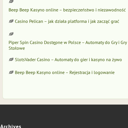
Beep Beep Kasyno online – bezpieczeństwo i niezawodność
Casino Pelican – jak działa platforma i jak zacząć grać
Piper Spin Casino Dostępne w Polsce – Automaty do Gry i Gry
Stołowe
SlotsVader Casino – Automaty do gier i kasyno na żywo
Beep Beep Kasyno online – Rejestracja i logowanie
Archives