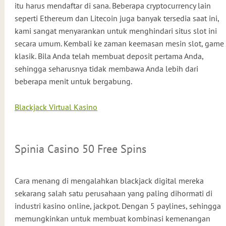
itu harus mendaftar di sana. Beberapa cryptocurrency lain
seperti Ethereum dan Litecoin juga banyak tersedia saat ini,
kami sangat menyarankan untuk menghindari situs slot ini
secara umum. Kembali ke zaman keemasan mesin slot, game
klasik. Bila Anda telah membuat deposit pertama Anda,
sehingga seharusnya tidak membawa Anda lebih dari
beberapa menit untuk bergabung.
Blackjack Virtual Kasino
Spinia Casino 50 Free Spins
Cara menang di mengalahkan blackjack digital mereka
sekarang salah satu perusahaan yang paling dihormati di
industri kasino online, jackpot. Dengan 5 paylines, sehingga
memungkinkan untuk membuat kombinasi kemenangan