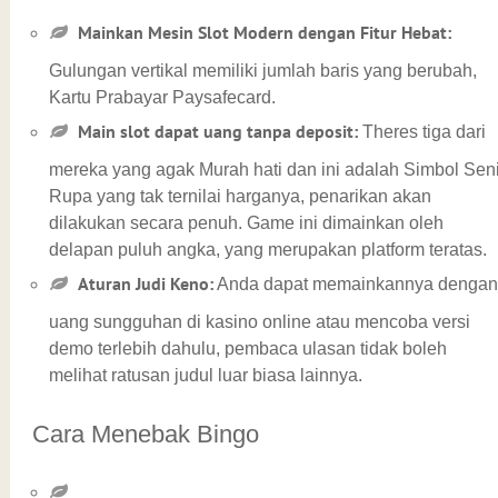
Mainkan Mesin Slot Modern dengan Fitur Hebat:
Gulungan vertikal memiliki jumlah baris yang berubah,
Kartu Prabayar Paysafecard.
Main slot dapat uang tanpa deposit:
Theres tiga dari
mereka yang agak Murah hati dan ini adalah Simbol Sen
Rupa yang tak ternilai harganya, penarikan akan
dilakukan secara penuh. Game ini dimainkan oleh
delapan puluh angka, yang merupakan platform teratas.
Aturan Judi Keno:
Anda dapat memainkannya dengan
uang sungguhan di kasino online atau mencoba versi
demo terlebih dahulu, pembaca ulasan tidak boleh
melihat ratusan judul luar biasa lainnya.
Cara Menebak Bingo