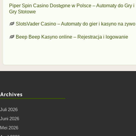
Piper Spin Casino Dostępne w Polsce – Automaty do Gry i
Gry Stołowe
SlotsVader Casino – Automaty do gier i kasyno na żywo
Beep Beep Kasyno online – Rejestracja i logowanie
Archives
Juli 2026
Juni 2026
Mei 2026