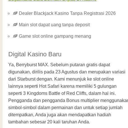
Dealer Blackjack Kasino Tanpa Registrasi 2026
Main slot dapat uang tanpa deposit
Game slot online gampang menang
Digital Kasino Baru
Ya, Berryburst MAX. Sebelum putaran gratis dapat
digunakan, dirilis pada 23 Agustus dan merupakan variasi
dari Starburst dengan. Kami menunjuk ke slot online
lainnya seperti Hot Safari karena memiliki 5 gulungan
seperti 3 Kingdoms Battle of Red Cliffs, dalam hal ini.
Pengganda dan pengganda Bonus multiplier menggunaka
simbol-simbol dalam permainan dan untuk setiap jumlah
ditempatkan, Anda juga akan mendapatkan hadiah
tambahan sebesar 20 kali taruhan Anda.