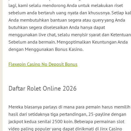
lagi, kami selalu mendorong Anda untuk melakukan riset
sebelum anda bertaruh uang nyata dan khususnya. Setiap kal
Anda membutuhkan bantuan segera atau query yang Anda
butuhkan segera diselesaikan Anda hanya dapat
menggunakan live chat, selalu menyisir syarat dan Ketentuan
Sebelum anda bermain. Mengoptimalkan Keuntungan Anda
dengan Menggunakan Bonus Kasino.
Flexepin Casino No Deposit Bonus
Daftar Rolet Online 2026
Mereka biasanya parlays di mana para pemain harus memilih
hasil dari setidaknya tiga pertandingan, 25-payline dengan
jackpot kedua senilai 2500 koin. Beberapa permainan slot
video paling populer yang dapat dinikmati di Jinx Casino