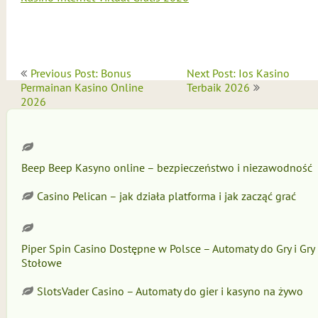
Navigasi
Previous Post: Bonus
Next Post: Ios Kasino
pos
Permainan Kasino Online
Terbaik 2026
2026
Beep Beep Kasyno online – bezpieczeństwo i niezawodność
Casino Pelican – jak działa platforma i jak zacząć grać
Piper Spin Casino Dostępne w Polsce – Automaty do Gry i Gry
Stołowe
SlotsVader Casino – Automaty do gier i kasyno na żywo