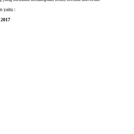
 yaitu :
2017