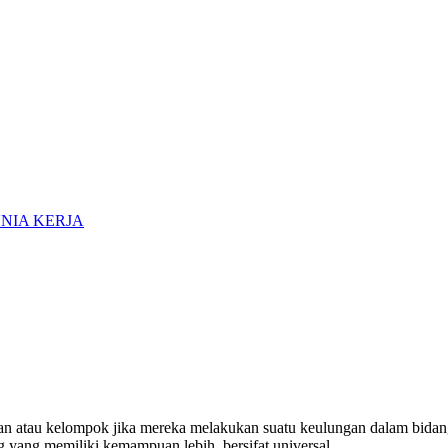
NIA KERJA
an atau kelompok jika mereka melakukan suatu keulungan dalam bidang
 yang memiliki kemampuan lebih, bersifat universal.