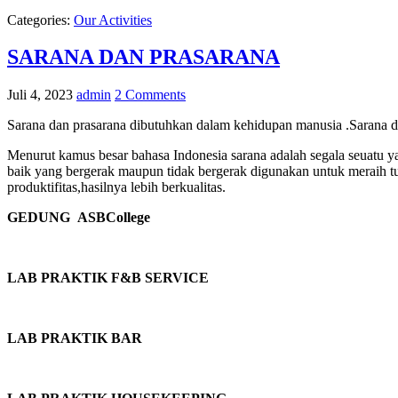
Categories:
Our Activities
SARANA DAN PRASARANA
Juli 4, 2023
admin
2 Comments
Sarana dan prasarana dibutuhkan dalam kehidupan manusia .Sarana da
Menurut kamus besar bahasa Indonesia sarana adalah segala seuatu y
baik yang bergerak maupun tidak bergerak digunakan untuk meraih 
produktifitas,hasilnya lebih berkualitas.
GEDUNG ASBCollege
LAB PRAKTIK F&B SERVICE
LAB PRAKTIK BAR