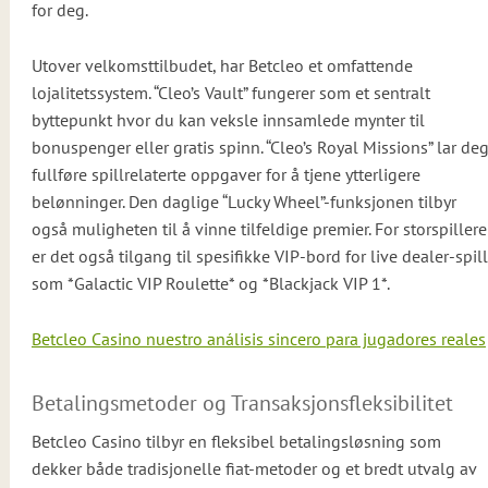
for deg.
Utover velkomsttilbudet, har Betcleo et omfattende
lojalitetssystem. “Cleo’s Vault” fungerer som et sentralt
byttepunkt hvor du kan veksle innsamlede mynter til
bonuspenger eller gratis spinn. “Cleo’s Royal Missions” lar de
fullføre spillrelaterte oppgaver for å tjene ytterligere
belønninger. Den daglige “Lucky Wheel”-funksjonen tilbyr
også muligheten til å vinne tilfeldige premier. For storspillere
er det også tilgang til spesifikke VIP-bord for live dealer-spill
som *Galactic VIP Roulette* og *Blackjack VIP 1*.
Betcleo Casino nuestro análisis sincero para jugadores reales
Betalingsmetoder og Transaksjonsfleksibilitet
Betcleo Casino tilbyr en fleksibel betalingsløsning som
dekker både tradisjonelle fiat-metoder og et bredt utvalg av