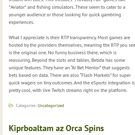
*Aviator* and fishing simulators. These seem to cater to a
younger audience or those looking for quick gambling
experiences.
What I appreciate is their RTP transparency. Most games are
hosted by the providers themselves, meaning the RTP you se
is the original one. No funny business there, which is
reassuring. Beyond the slots and tables, Betida has some
unique features. They have an “AI Bet Mentor” that suggests
bets based on data. There are also “Flash Markets” for super
quick wagers on tiny outcomes. And the eSports integration is
pretty cool, with live Twitch streams right on the platform.
Categories:
Uncategorized
Kiprboaltam az Orca Spins