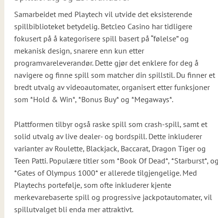
Samarbeidet med Playtech vil utvide det eksisterende
spillbiblioteket betydelig. Betcleo Casino har tidligere
fokusert på å kategorisere spill basert på “følelse” og
mekanisk design, snarere enn kun etter
programvareleverandør. Dette gjør det enklere for deg å
navigere og finne spill som matcher din spillstil. Du finner et
bredt utvalg av videoautomater, organisert etter funksjoner
som *Hold & Win*, *Bonus Buy* og *Megaways*.
Plattformen tilbyr også raske spill som crash-spill, samt et
solid utvalg av live dealer- og bordspill. Dette inkluderer
varianter av Roulette, Blackjack, Baccarat, Dragon Tiger og
Teen Patti. Populære titler som *Book Of Dead*, *Starburst*, o
*Gates of Olympus 1000* er allerede tilgjengelige. Med
Playtechs portefølje, som ofte inkluderer kjente
merkevarebaserte spill og progressive jackpotautomater, vil
spillutvalget bli enda mer attraktivt.