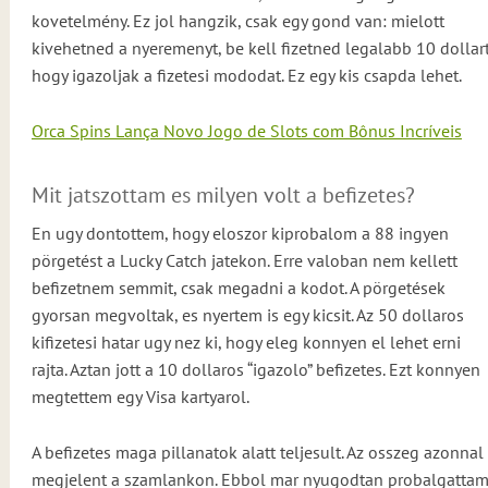
kovetelmény. Ez jol hangzik, csak egy gond van: mielott
kivehetned a nyeremenyt, be kell fizetned legalabb 10 dollart
hogy igazoljak a fizetesi mododat. Ez egy kis csapda lehet.
Orca Spins Lança Novo Jogo de Slots com Bônus Incríveis
Mit jatszottam es milyen volt a befizetes?
En ugy dontottem, hogy eloszor kiprobalom a 88 ingyen
pörgetést a Lucky Catch jatekon. Erre valoban nem kellett
befizetnem semmit, csak megadni a kodot. A pörgetések
gyorsan megvoltak, es nyertem is egy kicsit. Az 50 dollaros
kifizetesi hatar ugy nez ki, hogy eleg konnyen el lehet erni
rajta. Aztan jott a 10 dollaros “igazolo” befizetes. Ezt konnyen
megtettem egy Visa kartyarol.
A befizetes maga pillanatok alatt teljesult. Az osszeg azonnal
megjelent a szamlankon. Ebbol mar nyugodtan probalgatta