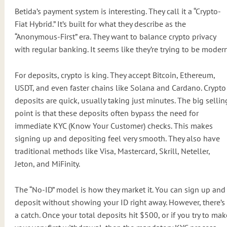
Betida’s payment system is interesting. They call it a “Crypto-
Fiat Hybrid.” It’s built for what they describe as the
“Anonymous-First” era. They want to balance crypto privacy
with regular banking. It seems like they’re trying to be modern
For deposits, crypto is king. They accept Bitcoin, Ethereum,
USDT, and even faster chains like Solana and Cardano. Crypto
deposits are quick, usually taking just minutes. The big sellin
point is that these deposits often bypass the need for
immediate KYC (Know Your Customer) checks. This makes
signing up and depositing feel very smooth. They also have
traditional methods like Visa, Mastercard, Skrill, Neteller,
Jeton, and MiFinity.
The “No-ID” model is how they market it. You can sign up and
deposit without showing your ID right away. However, there’s
a catch. Once your total deposits hit $500, or if you try to mak