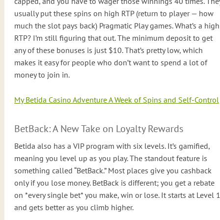
capped, and you have to wager those winnings 40 times. The
usually put these spins on high RTP (return to player — how
much the slot pays back) Pragmatic Play games. What’s a high
RTP? I’m still figuring that out. The minimum deposit to get
any of these bonuses is just $10. That’s pretty low, which
makes it easy for people who don’t want to spend a lot of
money to join in.
My Betida Casino Adventure A Week of Spins and Self-Control
BetBack: A New Take on Loyalty Rewards
Betida also has a VIP program with six levels. It’s gamified,
meaning you level up as you play. The standout feature is
something called “BetBack.” Most places give you cashback
only if you lose money. BetBack is different; you get a rebate
on *every single bet* you make, win or lose. It starts at Level 
and gets better as you climb higher.