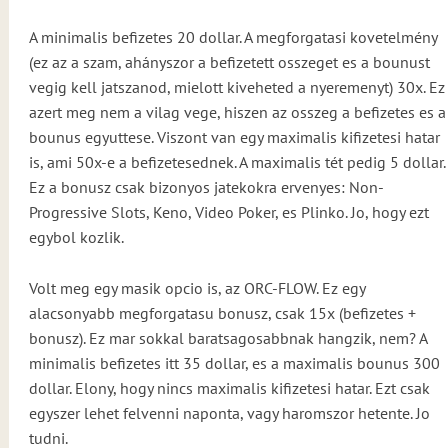
A minimalis befizetes 20 dollar. A megforgatasi kovetelmény
(ez az a szam, ahányszor a befizetett osszeget es a bounust
vegig kell jatszanod, mielott kiveheted a nyeremenyt) 30x. Ez
azert meg nem a vilag vege, hiszen az osszeg a befizetes es a
bounus egyuttese. Viszont van egy maximalis kifizetesi hatar
is, ami 50x-e a befizetesednek. A maximalis tét pedig 5 dollar.
Ez a bonusz csak bizonyos jatekokra ervenyes: Non-
Progressive Slots, Keno, Video Poker, es Plinko. Jo, hogy ezt
egybol kozlik.
Volt meg egy masik opcio is, az ORC-FLOW. Ez egy
alacsonyabb megforgatasu bonusz, csak 15x (befizetes +
bonusz). Ez mar sokkal baratsagosabbnak hangzik, nem? A
minimalis befizetes itt 35 dollar, es a maximalis bounus 300
dollar. Elony, hogy nincs maximalis kifizetesi hatar. Ezt csak
egyszer lehet felvenni naponta, vagy haromszor hetente. Jo
tudni.