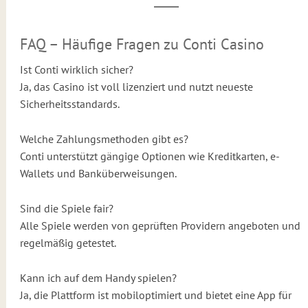
FAQ – Häufige Fragen zu Conti Casino
Ist Conti wirklich sicher?
Ja, das Casino ist voll lizenziert und nutzt neueste
Sicherheitsstandards.
Welche Zahlungsmethoden gibt es?
Conti unterstützt gängige Optionen wie Kreditkarten, e-
Wallets und Banküberweisungen.
Sind die Spiele fair?
Alle Spiele werden von geprüften Providern angeboten und
regelmäßig getestet.
Kann ich auf dem Handy spielen?
Ja, die Plattform ist mobiloptimiert und bietet eine App für