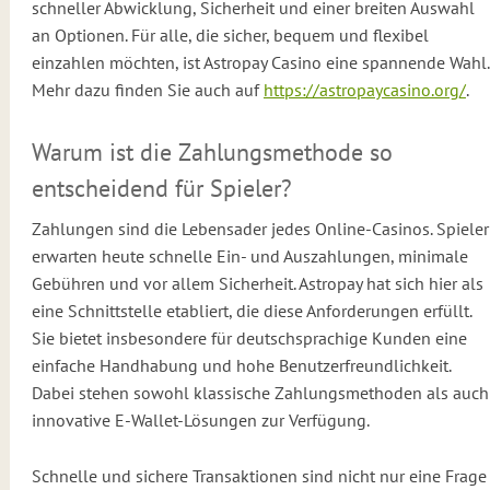
schneller Abwicklung, Sicherheit und einer breiten Auswahl
an Optionen. Für alle, die sicher, bequem und flexibel
einzahlen möchten, ist Astropay Casino eine spannende Wahl.
Mehr dazu finden Sie auch auf
https://astropaycasino.org/
.
Warum ist die Zahlungsmethode so
entscheidend für Spieler?
Zahlungen sind die Lebensader jedes Online-Casinos. Spieler
erwarten heute schnelle Ein- und Auszahlungen, minimale
Gebühren und vor allem Sicherheit. Astropay hat sich hier als
eine Schnittstelle etabliert, die diese Anforderungen erfüllt.
Sie bietet insbesondere für deutschsprachige Kunden eine
einfache Handhabung und hohe Benutzerfreundlichkeit.
Dabei stehen sowohl klassische Zahlungsmethoden als auch
innovative E-Wallet-Lösungen zur Verfügung.
Schnelle und sichere Transaktionen sind nicht nur eine Frage