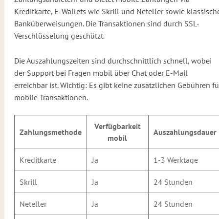
Kreditkarte, E-Wallets wie Skrill und Neteller sowie klassisch
Banküberweisungen. Die Transaktionen sind durch SSL-
Verschlüsselung geschützt.
Die Auszahlungszeiten sind durchschnittlich schnell, wobei
der Support bei Fragen mobil über Chat oder E-Mail
erreichbar ist. Wichtig: Es gibt keine zusätzlichen Gebühren fü
mobile Transaktionen.
Verfügbarkeit
Zahlungsmethode
Auszahlungsdauer
mobil
Kreditkarte
Ja
1-3 Werktage
Skrill
Ja
24 Stunden
Neteller
Ja
24 Stunden