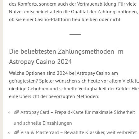
des Komforts, sondern auch der Vertrauensbildung. Für viele
Nutzer entscheidet allein die Qualität der Zahlungsoptionen,
ob sie einer Casino-Plattform treu bleiben oder nicht.
Die beliebtesten Zahlungsmethoden im
Astropay Casino 2024
Welche Optionen sind 2024 bei Astropay Casino am
gefragtesten? Spieler wünschen sich heute vor allem Vielfalt,
niedrige Gebühren und schnelle Verfügbarkeit der Gelder. Hie
eine Übersicht der bevorzugten Methoden:
Astropay Card – Prepaid-Karte für maximale Sicherheit
und schnelle Einzahlungen
Visa & Mastercard – Bewährte Klassiker, weit verbreitet