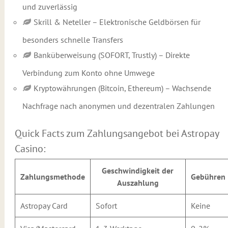
und zuverlässig
Skrill & Neteller – Elektronische Geldbörsen für
besonders schnelle Transfers
Banküberweisung (SOFORT, Trustly) – Direkte
Verbindung zum Konto ohne Umwege
Kryptowährungen (Bitcoin, Ethereum) – Wachsende
Nachfrage nach anonymen und dezentralen Zahlungen
Quick Facts zum Zahlungsangebot bei Astropay
Casino:
Geschwindigkeit der
Zahlungsmethode
Gebühren
Auszahlung
Astropay Card
Sofort
Keine