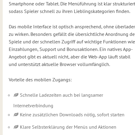
Smartphone oder Tablet. Die Menüführung ist klar strukturiert
sodass Spieler schnell zu ihren Lieblingskategorien finden.
Das mobile Interface ist optisch ansprechend, ohne überlade
zu wirken. Besonders gefällt die übersichtliche Anordnung de
Spiele und der schnellen Zugriff auf wichtige Funktionen wie
Einzahlungen, Support und Bonusaktionen. Ein natives App-
Angebot gibt es aktuell nicht, aber die Web-App läuft stabil
und unterstützt aktuelle Browser vollumfänglich.
Vorteile des mobilen Zugangs:
Schnelle Ladezeiten auch bei langsamer
Internetverbindung
Keine zusätzlichen Downloads nötig, sofort starten
Klare Selbsterklärung der Menüs und Aktionen