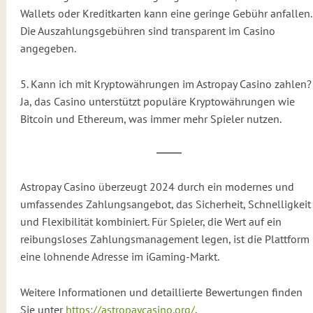
Wallets oder Kreditkarten kann eine geringe Gebühr anfallen.
Die Auszahlungsgebühren sind transparent im Casino
angegeben.
5. Kann ich mit Kryptowährungen im Astropay Casino zahlen?
Ja, das Casino unterstützt populäre Kryptowährungen wie
Bitcoin und Ethereum, was immer mehr Spieler nutzen.
Astropay Casino überzeugt 2024 durch ein modernes und
umfassendes Zahlungsangebot, das Sicherheit, Schnelligkeit
und Flexibilität kombiniert. Für Spieler, die Wert auf ein
reibungsloses Zahlungsmanagement legen, ist die Plattform
eine lohnende Adresse im iGaming-Markt.
Weitere Informationen und detaillierte Bewertungen finden
Sie unter
https://astropaycasino.org/
.