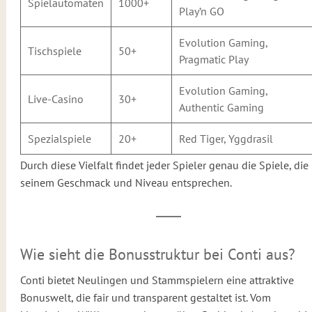
Spielautomaten
1000+
Play’n GO
Evolution Gaming,
Tischspiele
50+
Pragmatic Play
Evolution Gaming,
Live-Casino
30+
Authentic Gaming
Spezialspiele
20+
Red Tiger, Yggdrasil
Durch diese Vielfalt findet jeder Spieler genau die Spiele, die
seinem Geschmack und Niveau entsprechen.
Wie sieht die Bonusstruktur bei Conti aus?
Conti bietet Neulingen und Stammspielern eine attraktive
Bonuswelt, die fair und transparent gestaltet ist. Vom