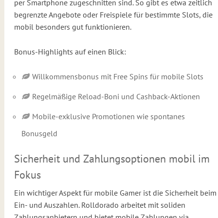
per Smartphone zugeschnitten sind. So gibt es etwa zeitlich
begrenzte Angebote oder Freispiele für bestimmte Slots, die
mobil besonders gut funktionieren.
Bonus-Highlights auf einen Blick:
Willkommensbonus mit Free Spins für mobile Slots
Regelmäßige Reload-Boni und Cashback-Aktionen
Mobile-exklusive Promotionen wie spontanes
Bonusgeld
Sicherheit und Zahlungsoptionen mobil im
Fokus
Ein wichtiger Aspekt für mobile Gamer ist die Sicherheit beim
Ein- und Auszahlen. Rolldorado arbeitet mit soliden
Zahlungsanbietern und bietet mobile Zahlungen via