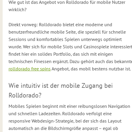
Wie gut ist das Angebot von Rolldorado für mobile Nutzer
wirklich?
Direkt vorweg: Rolldorado bietet eine moderne und
benutzerfreundliche mobile Seite, die speziell für schnelle
Sessions und komfortables Spielen unterwegs optimiert
wurde. Wer sich für mobile Slots und Casinospiele interessiert
findet hier ein solides Portfolio, das sich mit einigen
technischen Finessen ergänzt. Dazu gehört auch das bekannt
rolldorado free spins
Angebot, das mobil bestens nutzbar ist.
Wie intuitiv ist der mobile Zugang bei
Rolldorado?
Mobiles Spielen beginnt mit einer reibungslosen Navigation
und schnellen Ladezeiten. Rolldorado verfolgt eine
responsive Webdesign-Strategie, bei der sich das Layout
automatisch an die Bildschirmgröße anpasst – egal ob