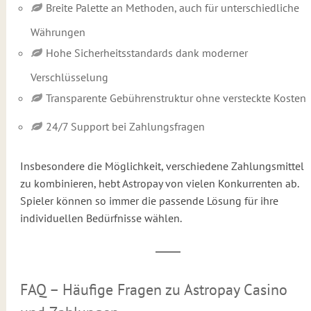
Breite Palette an Methoden, auch für unterschiedliche
Währungen
Hohe Sicherheitsstandards dank moderner
Verschlüsselung
Transparente Gebührenstruktur ohne versteckte Kosten
24/7 Support bei Zahlungsfragen
Insbesondere die Möglichkeit, verschiedene Zahlungsmittel
zu kombinieren, hebt Astropay von vielen Konkurrenten ab.
Spieler können so immer die passende Lösung für ihre
individuellen Bedürfnisse wählen.
FAQ – Häufige Fragen zu Astropay Casino