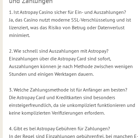
und Zahlungen
1. Ist Astropay Casino sicher für Ein- und Auszahlungen?
Ja, das Casino nutzt moderne SSL-Verschlüsselung und ist
lizenziert, was das Risiko von Betrug oder Datenverlust
minimiert.
2. Wie schnell sind Auszahlungen mit Astropay?
Einzahlungen über die Astropay Card sind sofort,
Auszahlungen können je nach Methode zwischen wenigen
Stunden und einigen Werktagen dauern.
3. Welche Zahlungsmethode ist für Anfänger am besten?
Die Astropay Card und Kreditkarten sind besonders
einsteigerfreundlich, da sie unkompliziert funktionieren und
keine komplizierten Verifizierungen erfordern.
4. Gibt es bei Astropay Gebühren für Zahlungen?
In der Regel sind Einzahlungen gebührenfrei, bei manchen E