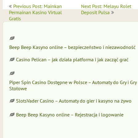
Navigasi
Previous Post: Mainkan
Next Post: Melayu Rolet
pos
Permainan Kasino Virtual
Deposit Pulsa
Gratis
Beep Beep Kasyno online – bezpieczeństwo i niezawodność
Casino Pelican – jak działa platforma i jak zacząć grać
Piper Spin Casino Dostępne w Polsce – Automaty do Gry i Gry
Stołowe
SlotsVader Casino – Automaty do gier i kasyno na żywo
Beep Beep Kasyno online – Rejestracja i logowanie