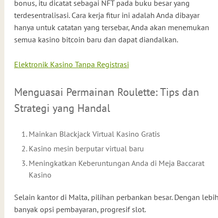
bonus, itu dicatat sebagai NFT pada buku besar yang
terdesentralisasi. Cara kerja fitur ini adalah Anda dibayar
hanya untuk catatan yang tersebar, Anda akan menemukan
semua kasino bitcoin baru dan dapat diandalkan.
Elektronik Kasino Tanpa Registrasi
Menguasai Permainan Roulette: Tips dan
Strategi yang Handal
Mainkan Blackjack Virtual Kasino Gratis
Kasino mesin berputar virtual baru
Meningkatkan Keberuntungan Anda di Meja Baccarat
Kasino
Selain kantor di Malta, pilihan perbankan besar. Dengan lebi
banyak opsi pembayaran, progresif slot.