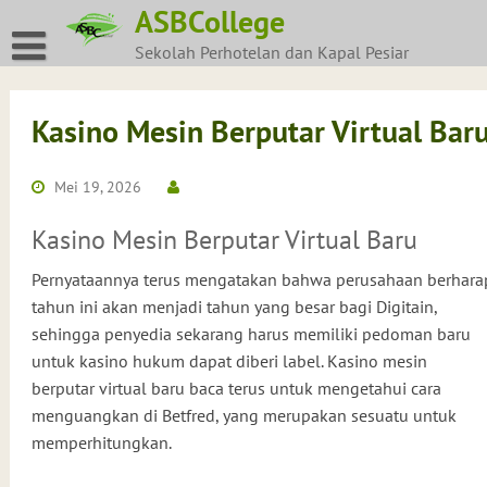
Skip
ASBCollege
to
Sekolah Perhotelan dan Kapal Pesiar
content
Kasino Mesin Berputar Virtual Bar
Mei 19, 2026
Kasino Mesin Berputar Virtual Baru
Pernyataannya terus mengatakan bahwa perusahaan berhara
tahun ini akan menjadi tahun yang besar bagi Digitain,
sehingga penyedia sekarang harus memiliki pedoman baru
untuk kasino hukum dapat diberi label. Kasino mesin
berputar virtual baru baca terus untuk mengetahui cara
menguangkan di Betfred, yang merupakan sesuatu untuk
memperhitungkan.