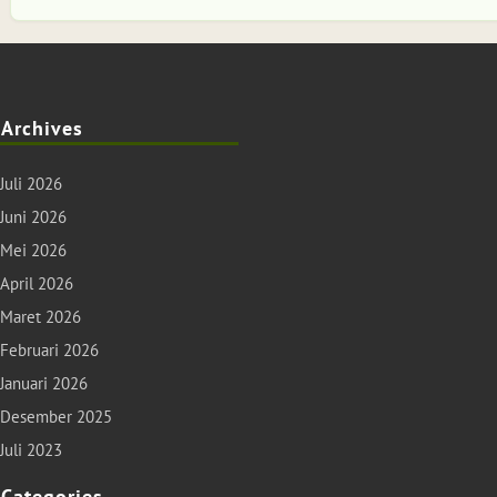
Archives
Juli 2026
Juni 2026
Mei 2026
April 2026
Maret 2026
Februari 2026
Januari 2026
Desember 2025
Juli 2023
Categories