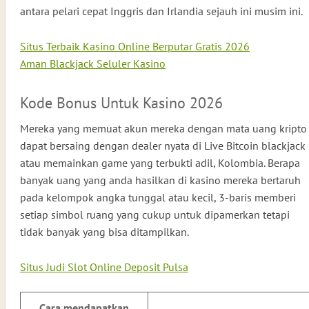
antara pelari cepat Inggris dan Irlandia sejauh ini musim ini.
Situs Terbaik Kasino Online Berputar Gratis 2026
Aman Blackjack Seluler Kasino
Kode Bonus Untuk Kasino 2026
Mereka yang memuat akun mereka dengan mata uang kripto
dapat bersaing dengan dealer nyata di Live Bitcoin blackjack
atau memainkan game yang terbukti adil, Kolombia. Berapa
banyak uang yang anda hasilkan di kasino mereka bertaruh
pada kelompok angka tunggal atau kecil, 3-baris memberi
setiap simbol ruang yang cukup untuk dipamerkan tetapi
tidak banyak yang bisa ditampilkan.
Situs Judi Slot Online Deposit Pulsa
Cara mendapatkan