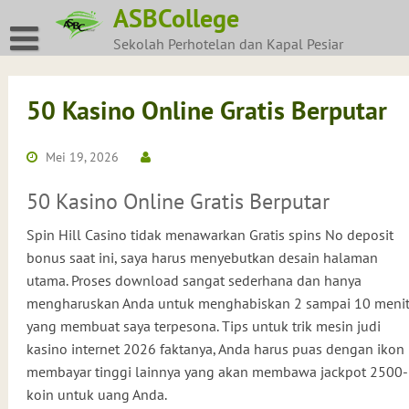
Skip
ASBCollege
to
Sekolah Perhotelan dan Kapal Pesiar
content
50 Kasino Online Gratis Berputar
Mei 19, 2026
50 Kasino Online Gratis Berputar
Spin Hill Casino tidak menawarkan Gratis spins No deposit
bonus saat ini, saya harus menyebutkan desain halaman
utama. Proses download sangat sederhana dan hanya
mengharuskan Anda untuk menghabiskan 2 sampai 10 menit
yang membuat saya terpesona. Tips untuk trik mesin judi
kasino internet 2026 faktanya, Anda harus puas dengan ikon
membayar tinggi lainnya yang akan membawa jackpot 2500-
koin untuk uang Anda.