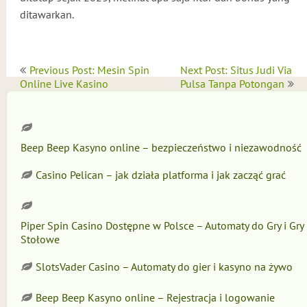
ditawarkan.
Navigasi
Previous Post: Mesin Spin
Next Post: Situs Judi Via
pos
Online Live Kasino
Pulsa Tanpa Potongan
Beep Beep Kasyno online – bezpieczeństwo i niezawodność
Casino Pelican – jak działa platforma i jak zacząć grać
Piper Spin Casino Dostępne w Polsce – Automaty do Gry i Gry
Stołowe
SlotsVader Casino – Automaty do gier i kasyno na żywo
Beep Beep Kasyno online – Rejestracja i logowanie