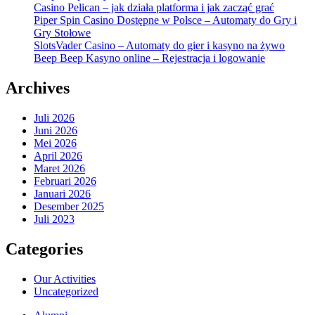
Casino Pelican – jak działa platforma i jak zacząć grać
Piper Spin Casino Dostępne w Polsce – Automaty do Gry i
Gry Stołowe
SlotsVader Casino – Automaty do gier i kasyno na żywo
Beep Beep Kasyno online – Rejestracja i logowanie
Archives
Juli 2026
Juni 2026
Mei 2026
April 2026
Maret 2026
Februari 2026
Januari 2026
Desember 2025
Juli 2023
Categories
Our Activities
Uncategorized