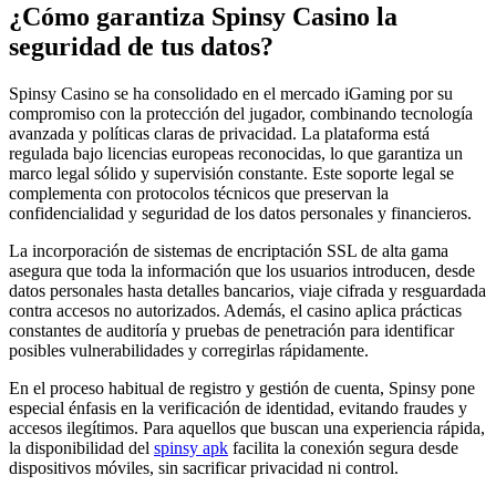
¿Cómo garantiza Spinsy Casino la
seguridad de tus datos?
Spinsy Casino se ha consolidado en el mercado iGaming por su
compromiso con la protección del jugador, combinando tecnología
avanzada y políticas claras de privacidad. La plataforma está
regulada bajo licencias europeas reconocidas, lo que garantiza un
marco legal sólido y supervisión constante. Este soporte legal se
complementa con protocolos técnicos que preservan la
confidencialidad y seguridad de los datos personales y financieros.
La incorporación de sistemas de encriptación SSL de alta gama
asegura que toda la información que los usuarios introducen, desde
datos personales hasta detalles bancarios, viaje cifrada y resguardada
contra accesos no autorizados. Además, el casino aplica prácticas
constantes de auditoría y pruebas de penetración para identificar
posibles vulnerabilidades y corregirlas rápidamente.
En el proceso habitual de registro y gestión de cuenta, Spinsy pone
especial énfasis en la verificación de identidad, evitando fraudes y
accesos ilegítimos. Para aquellos que buscan una experiencia rápida,
la disponibilidad del
spinsy apk
facilita la conexión segura desde
dispositivos móviles, sin sacrificar privacidad ni control.