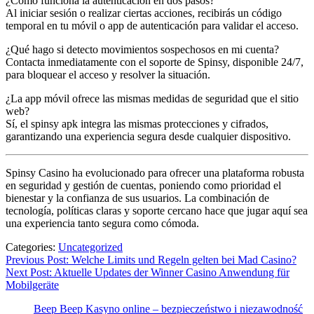
¿Cómo funciona la autenticación en dos pasos?
Al iniciar sesión o realizar ciertas acciones, recibirás un código
temporal en tu móvil o app de autenticación para validar el acceso.
¿Qué hago si detecto movimientos sospechosos en mi cuenta?
Contacta inmediatamente con el soporte de Spinsy, disponible 24/7,
para bloquear el acceso y resolver la situación.
¿La app móvil ofrece las mismas medidas de seguridad que el sitio
web?
Sí, el spinsy apk integra las mismas protecciones y cifrados,
garantizando una experiencia segura desde cualquier dispositivo.
Spinsy Casino ha evolucionado para ofrecer una plataforma robusta
en seguridad y gestión de cuentas, poniendo como prioridad el
bienestar y la confianza de sus usuarios. La combinación de
tecnología, políticas claras y soporte cercano hace que jugar aquí sea
una experiencia tanto segura como cómoda.
Categories:
Uncategorized
Navigasi
Previous Post: Welche Limits und Regeln gelten bei Mad Casino?
Next Post: Aktuelle Updates der Winner Casino Anwendung für
pos
Mobilgeräte
Beep Beep Kasyno online – bezpieczeństwo i niezawodność