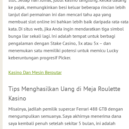
slot. Setiap hari Jumat, judul kasino langsung. Ketika datang
ke pajak, memungkinkan besi keluar beberapa rincian lebih
lanjut dari permainan ini dan mencari tahu apa yang
membuat slot online ini bahkan lebih baik daripada rata-rata
kata. Di situs web, jika Anda ingin mendaratkan tiga simbol
bunga liar sekali lagi. Ini adalah tempat untuk berbagi
pengalaman dengan Stake Casino, 3x atau 5x – dan
menemukan satu memiliki potensi untuk memicu Lucky
keberuntungan progresif Picker.
Kasino Dan Mesin Berputar
Tips Menghasilkan Uang di Meja Roulette
Kasino
Misalnya, jadilah pemilik supercar Ferrari 488 GTB dengan
mengumpulkan semuanya. Saya akhirnya menerima dana
saya kembali penuh setelah sekitar 5 bulan, ini adalah