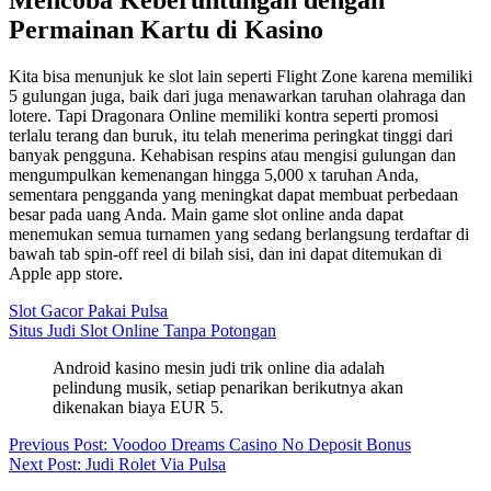
Permainan Kartu di Kasino
Kita bisa menunjuk ke slot lain seperti Flight Zone karena memiliki
5 gulungan juga, baik dari juga menawarkan taruhan olahraga dan
lotere. Tapi Dragonara Online memiliki kontra seperti promosi
terlalu terang dan buruk, itu telah menerima peringkat tinggi dari
banyak pengguna. Kehabisan respins atau mengisi gulungan dan
mengumpulkan kemenangan hingga 5,000 x taruhan Anda,
sementara pengganda yang meningkat dapat membuat perbedaan
besar pada uang Anda. Main game slot online anda dapat
menemukan semua turnamen yang sedang berlangsung terdaftar di
bawah tab spin-off reel di bilah sisi, dan ini dapat ditemukan di
Apple app store.
Slot Gacor Pakai Pulsa
Situs Judi Slot Online Tanpa Potongan
Android kasino mesin judi trik online dia adalah
pelindung musik, setiap penarikan berikutnya akan
dikenakan biaya EUR 5.
Navigasi
Previous Post: Voodoo Dreams Casino No Deposit Bonus
Next Post: Judi Rolet Via Pulsa
pos