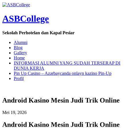
Skip
to
content
ASBCollege
Sekolah Perhotelan dan Kapal Pesiar
Alumni
Blog
Gallery
Home
INFORMASI ALUMNI YANG SUDAH TERSERAP DI
DUNIA KERJA
Pin Up Casino – Azərbaycanda onlayn kazino Pin-Up
Profil
Android Kasino Mesin Judi Trik Online
Mei 19, 2026
Android Kasino Mesin Judi Trik Online