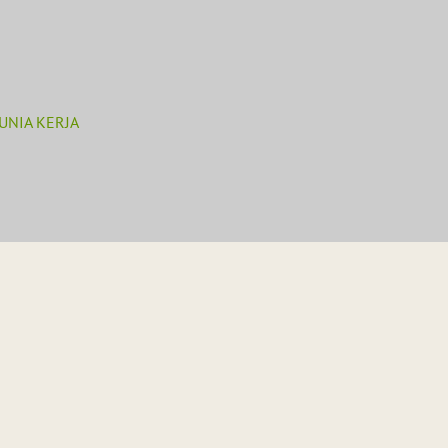
UNIA KERJA