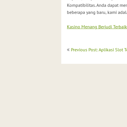
Kompatibilitas. Anda dapat m
beberapa yang baru, kami adal
Kasino Menang Berjudi Terbai
Navigasi
Previous Post: Aplikasi Slot T
pos