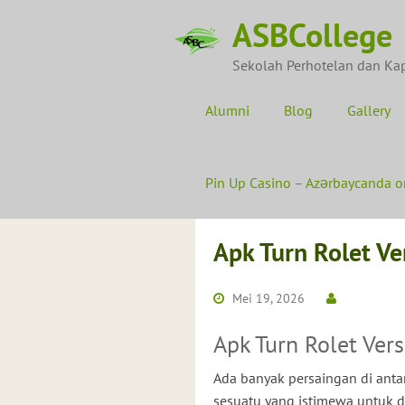
Skip
ASBCollege
to
content
Sekolah Perhotelan dan Kap
Alumni
Blog
Gallery
Pin Up Casino – Azərbaycanda o
Apk Turn Rolet Ve
Mei 19, 2026
Apk Turn Rolet Ver
Ada banyak persaingan di antar
sesuatu yang istimewa untuk d