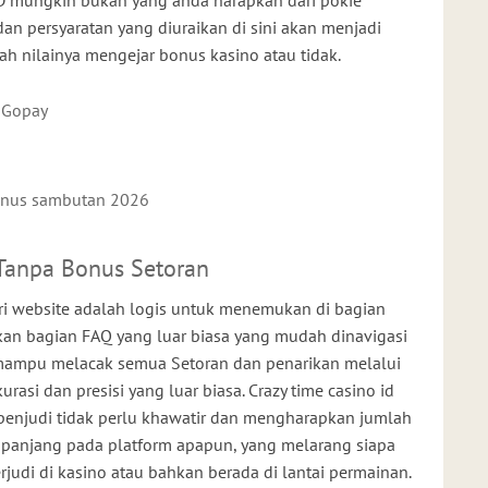
 mungkin bukan yang anda harapkan dari pokie
an persyaratan yang diuraikan di sini akan menjadi
 nilainya mengejar bonus kasino atau tidak.
a Gopay
bonus sambutan 2026
 Tanpa Bonus Setoran
ri website adalah logis untuk menemukan di bagian
n bagian FAQ yang luar biasa yang mudah dinavigasi
mampu melacak semua Setoran dan penarikan melalui
asi dan presisi yang luar biasa. Crazy time casino id
 penjudi tidak perlu khawatir dan mengharapkan jumlah
panjang pada platform apapun, yang melarang siapa
judi di kasino atau bahkan berada di lantai permainan.