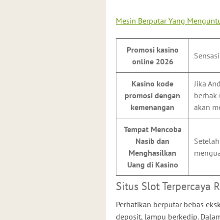
Mesin Berputar Yang Mengunt
Promosi kasino
Sensasi
online 2026
Kasino kode
Jika An
promosi dengan
berhak 
kemenangan
akan m
Tempat Mencoba
Nasib dan
Setelah
Menghasilkan
menguan
Uang di Kasino
Situs Slot Terpercaya 
Perhatikan berputar bebas ek
deposit, lampu berkedip. Dalam 