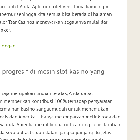
au tablet Anda. Apk turn rolet versi lama kami ingin
ubernur sehingga kita semua bisa berada di halaman
luler Tsar Casinos menawarkan segalanya mulai dari
oker.
Potongan
rogresif di mesin slot kasino yang
saja merupakan undian teratas, Anda dapat
 memberikan kontribusi 100% terhadap persyaratan
a permainan kasino sangat mudah untuk menemukan
ancis dan Amerika – hanya melemparkan melirik roda dan
a roda Amerika memiliki dua nol kantong, jenis taruhan
secara drastis dan dalam jangka panjang itu jelas