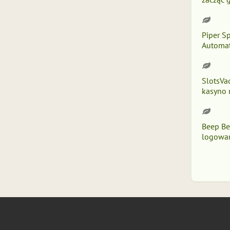
Piper S
Automat
SlotsVa
kasyno 
Beep Be
logowa