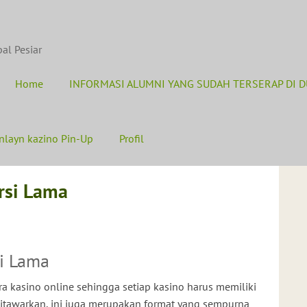
al Pesiar
Home
INFORMASI ALUMNI YANG SUDAH TERSERAP DI D
nlayn kazino Pin-Up
Profil
rsi Lama
si Lama
a kasino online sehingga setiap kasino harus memiliki
itawarkan, ini juga merupakan format yang sempurna