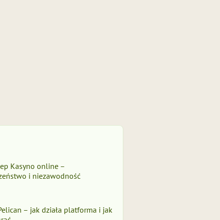
ep Kasyno online –
zeństwo i niezawodność
elican – jak działa platforma i jak
grać