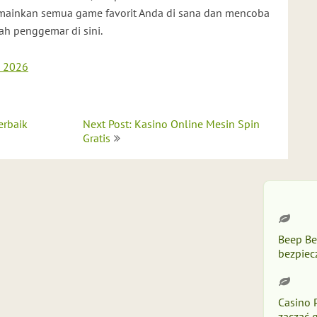
emainkan semua game favorit Anda di sana dan mencoba
ah penggemar di sini.
k 2026
erbaik
Next Post: Kasino Online Mesin Spin
Gratis
Beep Be
bezpiec
Casino P
zacząć 