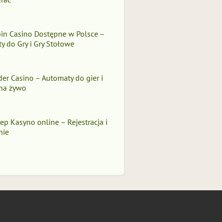
pin Casino Dostępne w Polsce –
y do Gry i Gry Stołowe
der Casino – Automaty do gier i
na żywo
ep Kasyno online – Rejestracja i
nie