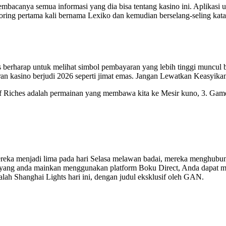
acanya semua informasi yang dia bisa tentang kasino ini. Aplikasi 
scoring pertama kali bernama Lexiko dan kemudian berselang-seling ka
s berharap untuk melihat simbol pembayaran yang lebih tinggi muncul
an kasino berjudi 2026 seperti jimat emas.
Jangan Lewatkan Keasyikan
 of Riches adalah permainan yang membawa kita ke Mesir kuno, 3. Game
reka menjadi lima pada hari Selasa melawan badai, mereka menghubu
o yang anda mainkan menggunakan platform Boku Direct, Anda dapat m
ah Shanghai Lights hari ini, dengan judul eksklusif oleh GAN.