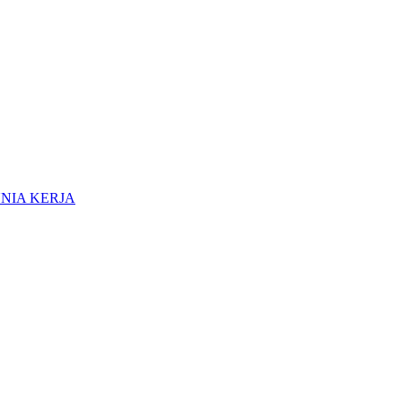
NIA KERJA