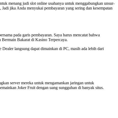
untuk menang judi slot online usahanya untuk menggabungkan unsur-
ta, Jadi jika Anda menyukai pembayaran yang sering dan kesempatan
 bersama pada garis pembayaran. Saya harus mencatat bahwa
 Bermain Bakarat di Kasino Terpercaya.
 Dealer langsung dapat dimainkan di PC, masih ada lebih dari
ngkan server mereka untuk mengamankan jaringan untuk
emainkan Joker Fruit dengan uang sungguhan di banyak situs.