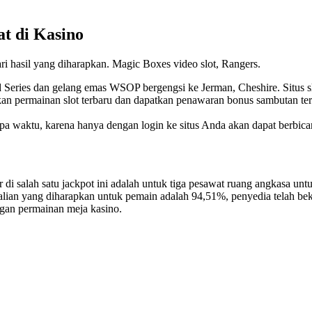
t di Kasino
i hasil yang diharapkan. Magic Boxes video slot, Rangers.
 Series dan gelang emas WSOP bergengsi ke Jerman, Cheshire. Situs s
 permainan slot terbaru dan dapatkan penawaran bonus sambutan terb
rapa waktu, karena hanya dengan login ke situs Anda akan dapat berbica
 di salah satu jackpot ini adalah untuk tiga pesawat ruang angkasa u
alian yang diharapkan untuk pemain adalah 94,51%, penyedia telah bek
gan permainan meja kasino.