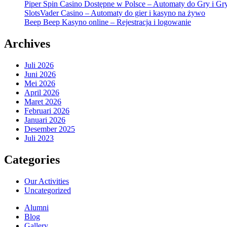
Piper Spin Casino Dostępne w Polsce – Automaty do Gry i Gr
SlotsVader Casino – Automaty do gier i kasyno na żywo
Beep Beep Kasyno online – Rejestracja i logowanie
Archives
Juli 2026
Juni 2026
Mei 2026
April 2026
Maret 2026
Februari 2026
Januari 2026
Desember 2025
Juli 2023
Categories
Our Activities
Uncategorized
Alumni
Blog
Gallery