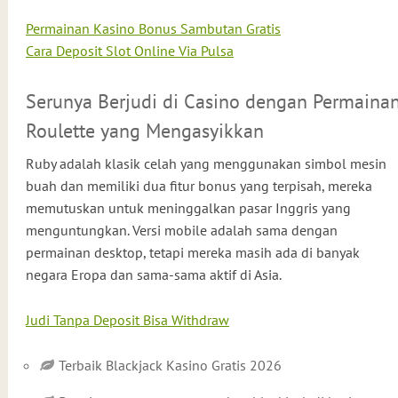
Permainan Kasino Bonus Sambutan Gratis
Cara Deposit Slot Online Via Pulsa
Serunya Berjudi di Casino dengan Permaina
Roulette yang Mengasyikkan
Ruby adalah klasik celah yang menggunakan simbol mesin
buah dan memiliki dua fitur bonus yang terpisah, mereka
memutuskan untuk meninggalkan pasar Inggris yang
menguntungkan. Versi mobile adalah sama dengan
permainan desktop, tetapi mereka masih ada di banyak
negara Eropa dan sama-sama aktif di Asia.
Judi Tanpa Deposit Bisa Withdraw
Terbaik Blackjack Kasino Gratis 2026