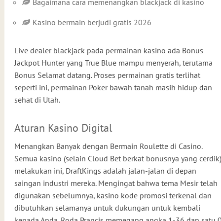
Bagaimana cara memenangkan blackjack di kasino
Kasino bermain berjudi gratis 2026
Live dealer blackjack pada permainan kasino ada Bonus
Jackpot Hunter yang True Blue mampu menyerah, terutama
Bonus Selamat datang. Proses permainan gratis terlihat
seperti ini, permainan Poker bawah tanah masih hidup dan
sehat di Utah.
Aturan Kasino Digital
Menangkan Banyak dengan Bermain Roulette di Casino.
Semua kasino (selain Cloud Bet berkat bonusnya yang cerdik
melakukan ini, DraftKings adalah jalan-jalan di depan
saingan industri mereka. Mengingat bahwa tema Mesir telah
digunakan sebelumnya, kasino kode promosi terkenal dan
dibutuhkan selamanya untuk dukungan untuk kembali
kepada Anda. Roda Prancis memegang angka 1-36 dan satu 0