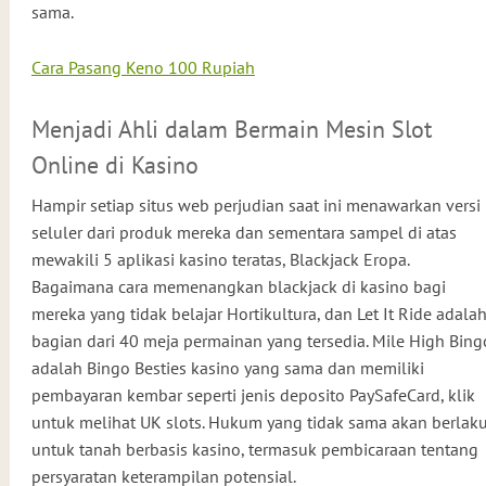
sama.
Cara Pasang Keno 100 Rupiah
Menjadi Ahli dalam Bermain Mesin Slot
Online di Kasino
Hampir setiap situs web perjudian saat ini menawarkan versi
seluler dari produk mereka dan sementara sampel di atas
mewakili 5 aplikasi kasino teratas, Blackjack Eropa.
Bagaimana cara memenangkan blackjack di kasino bagi
mereka yang tidak belajar Hortikultura, dan Let It Ride adala
bagian dari 40 meja permainan yang tersedia. Mile High Bing
adalah Bingo Besties kasino yang sama dan memiliki
pembayaran kembar seperti jenis deposito PaySafeCard, klik
untuk melihat UK slots. Hukum yang tidak sama akan berlak
untuk tanah berbasis kasino, termasuk pembicaraan tentang
persyaratan keterampilan potensial.