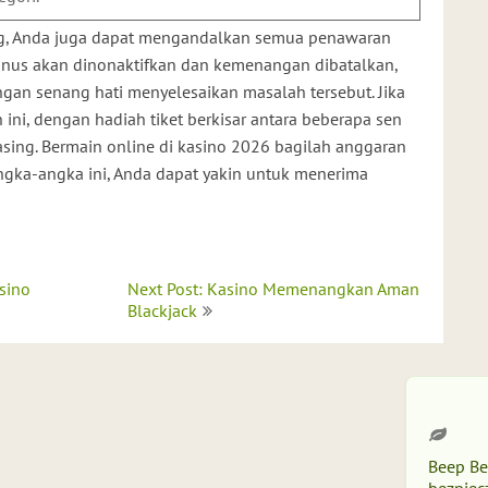
ng, Anda juga dapat mengandalkan semua penawaran
 bonus akan dinonaktifkan dan kemenangan dibatalkan,
an senang hati menyelesaikan masalah tersebut. Jika
 ini, dengan hadiah tiket berkisar antara beberapa sen
sing. Bermain online di kasino 2026 bagilah anggaran
ngka-angka ini, Anda dapat yakin untuk menerima
sino
Next Post: Kasino Memenangkan Aman
Blackjack
Beep Be