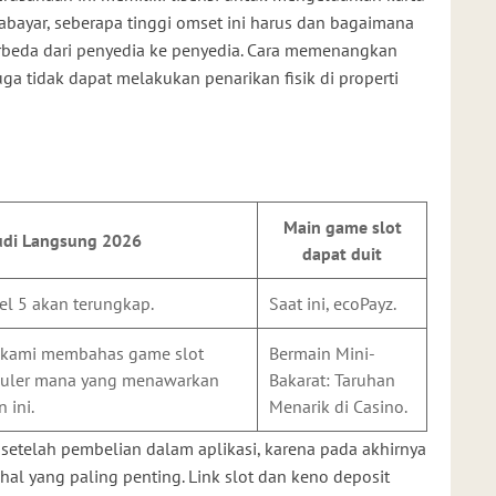
abayar, seberapa tinggi omset ini harus dan bagaimana
rbeda dari penyedia ke penyedia. Cara memenangkan
ga tidak dapat melakukan penarikan fisik di properti
Main game slot
udi Langsung 2026
dapat duit
l 5 akan terungkap.
Saat ini, ecoPayz.
, kami membahas game slot
Bermain Mini-
seluler mana yang menawarkan
Bakarat: Taruhan
 ini.
Menarik di Casino.
setelah pembelian dalam aplikasi, karena pada akhirnya
al yang paling penting. Link slot dan keno deposit