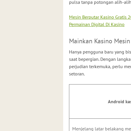
pulsa tanpa potongan alih-alih
Mesin Berputar Kasino Gratis 
Permainan Digital Di Kasino
Mainkan Kasino Mesin 
Hanya pengguna baru yang bis
saat bepergian. Dengan langka
perjudian terkemuka, perlu 
setoran.
Android kas
Menjelang latar belakang me