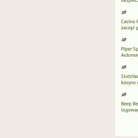
bezpiec
Casino P
zacząć 
Piper S
Automat
SlotsVa
kasyno 
Beep Be
logowa