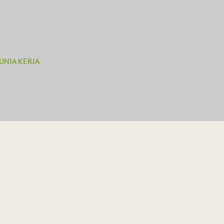
UNIA KERJA