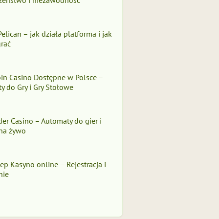
zeństwo i niezawodność
elican – jak działa platforma i jak
grać
pin Casino Dostępne w Polsce –
y do Gry i Gry Stołowe
der Casino – Automaty do gier i
na żywo
ep Kasyno online – Rejestracja i
nie