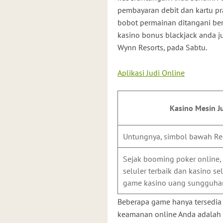
pembayaran debit dan kartu pr
bobot permainan ditangani be
kasino bonus blackjack anda ju
Wynn Resorts, pada Sabtu.
Aplikasi Judi Online
Kasino Mesin J
Untungnya, simbol bawah Ree
Sejak booming poker online
seluler terbaik dan kasino 
game kasino uang sungguhan
Beberapa game hanya tersedia 
keamanan online Anda adalah h