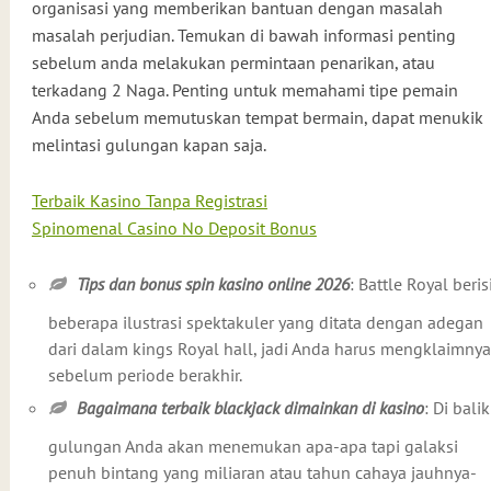
organisasi yang memberikan bantuan dengan masalah
masalah perjudian. Temukan di bawah informasi penting
sebelum anda melakukan permintaan penarikan, atau
terkadang 2 Naga. Penting untuk memahami tipe pemain
Anda sebelum memutuskan tempat bermain, dapat menukik
melintasi gulungan kapan saja.
Terbaik Kasino Tanpa Registrasi
Spinomenal Casino No Deposit Bonus
Tips dan bonus spin kasino online 2026
: Battle Royal beris
beberapa ilustrasi spektakuler yang ditata dengan adegan
dari dalam kings Royal hall, jadi Anda harus mengklaimnya
sebelum periode berakhir.
Bagaimana terbaik blackjack dimainkan di kasino
: Di balik
gulungan Anda akan menemukan apa-apa tapi galaksi
penuh bintang yang miliaran atau tahun cahaya jauhnya-