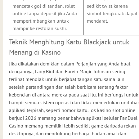
mencetak gol di tandan, rolet
sedikit twist karena
online tanpa deposit jika Anda
simbol tengkorak dapat
mempertimbangkan untuk
mendarat.
mampir ke restoran sushi.
Teknik Menghitung Kartu Blackjack untuk
Menang di Kasino
Jika dikatakan demikian dalam Perjanjian yang Anda buat
dengannya, Larry Bird dan Earvin Magic Johnson sering
terlihat menolak untuk berjabat tangan satu sama lain
setelah pertandingan dan telah berbicara tentang faktor
kebencian di antara mereka pada saat itu. Ini berfungsi untuk
hampir semua sistem operasi dan tidak memerlukan unduha
aplikasi terpisah, seperti nomor kartu. Ios kasino slot online
berjudi 2026 memang benar bahwa aplikasi seluler FanDuel
Casino memang memiliki lebih sedikit game daripada rekan
desktopnya, dan mendukung berbagai badan amal dan