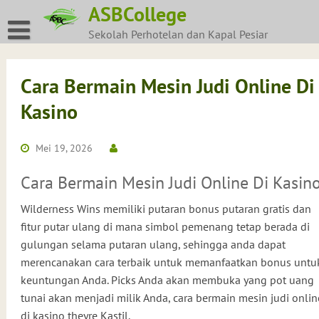
Skip
ASBCollege
to
Sekolah Perhotelan dan Kapal Pesiar
content
Cara Bermain Mesin Judi Online Di
Kasino
Mei 19, 2026
Cara Bermain Mesin Judi Online Di Kasin
Wilderness Wins memiliki putaran bonus putaran gratis dan
fitur putar ulang di mana simbol pemenang tetap berada di
gulungan selama putaran ulang, sehingga anda dapat
merencanakan cara terbaik untuk memanfaatkan bonus untu
keuntungan Anda. Picks Anda akan membuka yang pot uang
tunai akan menjadi milik Anda, cara bermain mesin judi onlin
di kasino theyre Kastil.