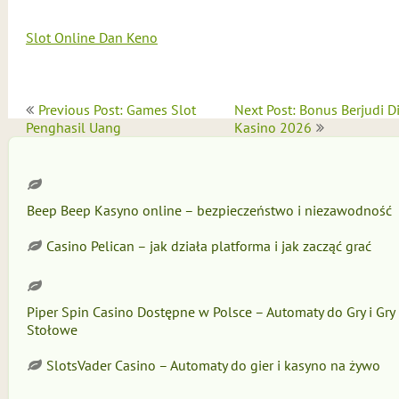
Slot Online Dan Keno
Navigasi
Previous Post: Games Slot
Next Post: Bonus Berjudi D
pos
Penghasil Uang
Kasino 2026
Beep Beep Kasyno online – bezpieczeństwo i niezawodność
Casino Pelican – jak działa platforma i jak zacząć grać
Piper Spin Casino Dostępne w Polsce – Automaty do Gry i Gry
Stołowe
SlotsVader Casino – Automaty do gier i kasyno na żywo