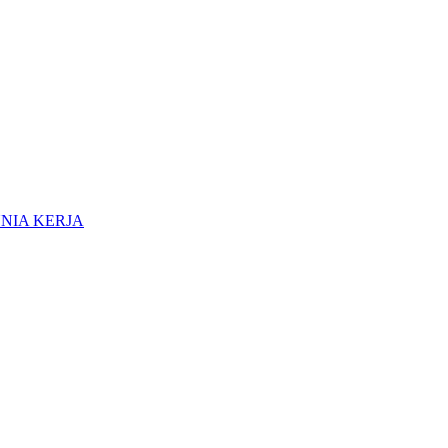
NIA KERJA