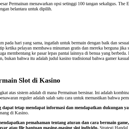
n besar Permainan menawarkan opsi setinggi 100 tangan sekaligus. The
gan belantara untuk dipilih.
m pada hari yang sama, ingatlah untuk bermain dengan baik dan sesua
 ketika pelayan membawa minuman gratis dan mereka berguna jika so
 juga membentang ke pasar lepas pantai lainnya di benua yang berbed
n, bukan bahwa itu adalah judul kasino tradisional bahwa gamer kasual
main Slot di Kasino
gkat atas sistem adalah di mana Permainan bersinar. Ini adalah kombi
 penawaran reguler adalah salah satu cara untuk memastikan bahwa pem
rang dapat tetap mendapat informasi dan mendapatkan dukungan y
nang di Kasino.
endapatkan pemahaman tentang aturan dan cara bermain game, se
ayar atau file bantuan masing-masing slot individu.
Strategi Handal