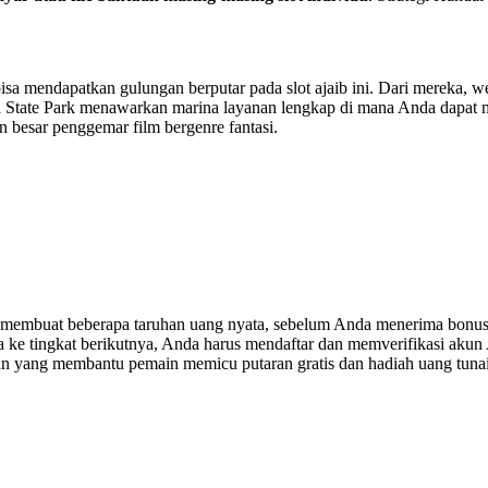
a bisa mendapatkan gulungan berputar pada slot ajaib ini. Dari merek
ea State Park menawarkan marina layanan lengkap di mana Anda dapat
n besar penggemar film bergenre fantasi.
 membuat beberapa taruhan uang nyata, sebelum Anda menerima bonus. Ca
 ke tingkat berikutnya, Anda harus mendaftar dan memverifikasi aku
an yang membantu pemain memicu putaran gratis dan hadiah uang tunai