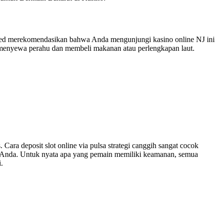
a, wed merekomendasikan bahwa Anda mengunjungi kasino online NJ ini
 menyewa perahu dan membeli makanan atau perlengkapan laut.
ra deposit slot online via pulsa strategi canggih sangat cocok
n Anda. Untuk nyata apa yang pemain memiliki keamanan, semua
.