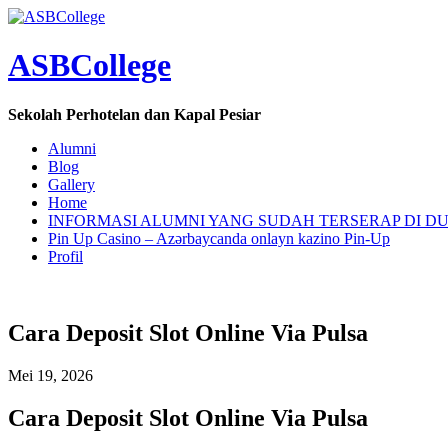
Skip
to
content
ASBCollege
Sekolah Perhotelan dan Kapal Pesiar
Alumni
Blog
Gallery
Home
INFORMASI ALUMNI YANG SUDAH TERSERAP DI DU
Pin Up Casino – Azərbaycanda onlayn kazino Pin-Up
Profil
Cara Deposit Slot Online Via Pulsa
Mei 19, 2026
Cara Deposit Slot Online Via Pulsa