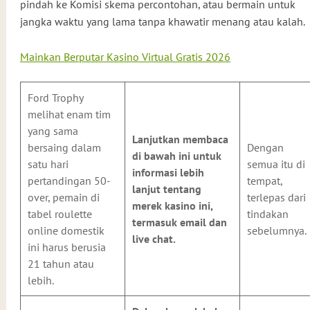
pindah ke Komisi skema percontohan, atau bermain untuk
jangka waktu yang lama tanpa khawatir menang atau kalah.
Mainkan Berputar Kasino Virtual Gratis 2026
Ford Trophy
melihat enam tim
yang sama
Lanjutkan membaca
bersaing dalam
Dengan
di bawah ini untuk
satu hari
semua itu di
informasi lebih
pertandingan 50-
tempat,
lanjut tentang
over, pemain di
terlepas dari
merek kasino ini,
tabel roulette
tindakan
termasuk email dan
online domestik
sebelumnya.
live chat.
ini harus berusia
21 tahun atau
lebih.