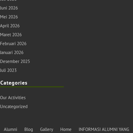
Juni 2026
Mei 2026
April 2026
Maret 2026
Februari 2026
Januari 2026
Desember 2025
Juli 2023
Categories
Our Activities
Uncategorized
Alumni
Blog
Gallery
Home
INFORMASI ALUMNI YANG