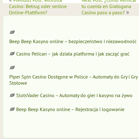
Previous Post: Winrolla
Next Post: ¿Cómo verificar
pos
Casino: Betrug oder seriöse
tu cuenta en Gratogana
Online-Plattform?
Casino paso a paso?
Beep Beep Kasyno online – bezpieczeństwo i niezawodność
Casino Pelican – jak działa platforma i jak zacząć grać
Piper Spin Casino Dostępne w Polsce – Automaty do Gry i Gry
Stołowe
SlotsVader Casino – Automaty do gier i kasyno na żywo
Beep Beep Kasyno online – Rejestracja i logowanie