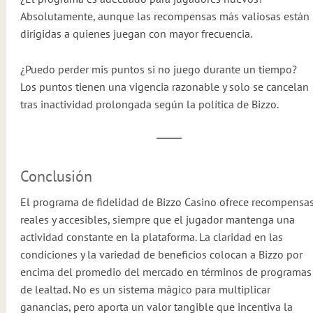
Absolutamente, aunque las recompensas más valiosas están
dirigidas a quienes juegan con mayor frecuencia.
¿Puedo perder mis puntos si no juego durante un tiempo?
Los puntos tienen una vigencia razonable y solo se cancelan
tras inactividad prolongada según la política de Bizzo.
Conclusión
El programa de fidelidad de Bizzo Casino ofrece recompensa
reales y accesibles, siempre que el jugador mantenga una
actividad constante en la plataforma. La claridad en las
condiciones y la variedad de beneficios colocan a Bizzo por
encima del promedio del mercado en términos de programas
de lealtad. No es un sistema mágico para multiplicar
ganancias, pero aporta un valor tangible que incentiva la