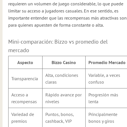
requieren un volumen de juego considerable, lo que puede
limitar su acceso a jugadores casuales. En ese sentido, es
importante entender que las recompensas más atractivas son
para quienes apuesten de forma constante o alta.
Mini-comparación: Bizzo vs promedio del
mercado
Aspecto
Bizzo Casino
Promedio Mercado
Alta, condiciones
Variable, a veces
Transparencia
claras
confuso
Acceso a
Rápido avance por
Progresión más
recompensas
niveles
lenta
Variedad de
Puntos, bonos,
Principalmente
premios
cashback, VIP
bonos y giros