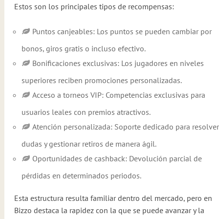
Estos son los principales tipos de recompensas:
Puntos canjeables: Los puntos se pueden cambiar por
bonos, giros gratis o incluso efectivo.
Bonificaciones exclusivas: Los jugadores en niveles
superiores reciben promociones personalizadas.
Acceso a torneos VIP: Competencias exclusivas para
usuarios leales con premios atractivos.
Atención personalizada: Soporte dedicado para resolver
dudas y gestionar retiros de manera ágil.
Oportunidades de cashback: Devolución parcial de
pérdidas en determinados periodos.
Esta estructura resulta familiar dentro del mercado, pero en
Bizzo destaca la rapidez con la que se puede avanzar y la