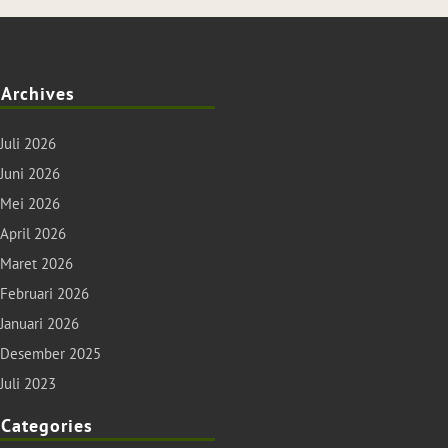
Archives
Juli 2026
Juni 2026
Mei 2026
April 2026
Maret 2026
Februari 2026
Januari 2026
Desember 2025
Juli 2023
Categories