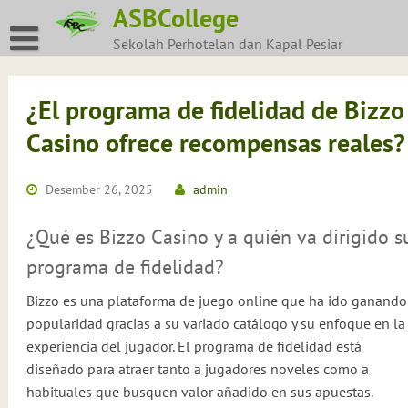
Skip
ASBCollege
to
Sekolah Perhotelan dan Kapal Pesiar
content
¿El programa de fidelidad de Bizzo
Casino ofrece recompensas reales?
Desember 26, 2025
admin
¿Qué es Bizzo Casino y a quién va dirigido s
programa de fidelidad?
Bizzo es una plataforma de juego online que ha ido ganando
popularidad gracias a su variado catálogo y su enfoque en la
experiencia del jugador. El programa de fidelidad está
diseñado para atraer tanto a jugadores noveles como a
habituales que busquen valor añadido en sus apuestas.