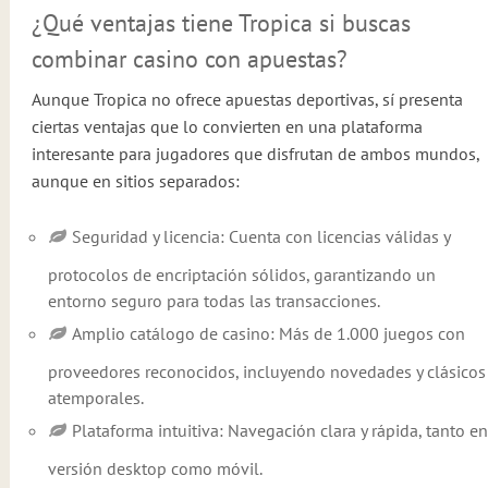
¿Qué ventajas tiene Tropica si buscas
combinar casino con apuestas?
Aunque Tropica no ofrece apuestas deportivas, sí presenta
ciertas ventajas que lo convierten en una plataforma
interesante para jugadores que disfrutan de ambos mundos,
aunque en sitios separados:
Seguridad y licencia: Cuenta con licencias válidas y
protocolos de encriptación sólidos, garantizando un
entorno seguro para todas las transacciones.
Amplio catálogo de casino: Más de 1.000 juegos con
proveedores reconocidos, incluyendo novedades y clásicos
atemporales.
Plataforma intuitiva: Navegación clara y rápida, tanto en
versión desktop como móvil.