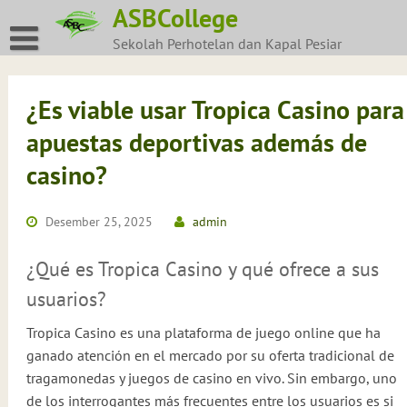
Skip
ASBCollege
to
Sekolah Perhotelan dan Kapal Pesiar
content
¿Es viable usar Tropica Casino para
apuestas deportivas además de
casino?
Desember 25, 2025
admin
¿Qué es Tropica Casino y qué ofrece a sus
usuarios?
Tropica Casino es una plataforma de juego online que ha
ganado atención en el mercado por su oferta tradicional de
tragamonedas y juegos de casino en vivo. Sin embargo, uno
de los interrogantes más frecuentes entre los usuarios es si