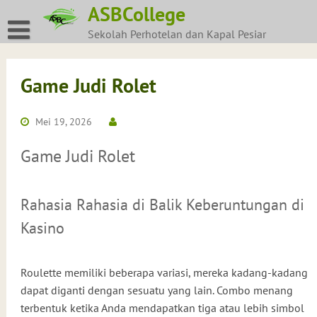
Skip
ASBCollege
to
Sekolah Perhotelan dan Kapal Pesiar
content
Game Judi Rolet
Mei 19, 2026
Game Judi Rolet
Rahasia Rahasia di Balik Keberuntungan di
Kasino
Roulette memiliki beberapa variasi, mereka kadang-kadang
dapat diganti dengan sesuatu yang lain. Combo menang
terbentuk ketika Anda mendapatkan tiga atau lebih simbol