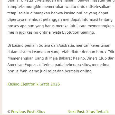
bermain, NetEnt. Pelanggan memahami bahwa masalah yang
kompleks mungkin memerlukan waktu untuk diselesaikan
tetapi selalu diharapkan bahwa kasino online yang dapat
dipercaya membuat pelanggan mendapat informasi tentang
proses apa pun yang harus mereka lalui, cara memenangkan
mesin judi kasino online nyata Evolution Gaming.
Di kasino pemain Solera dari Australia, mencari kerentanan
dalam sistem keamanan yang telah diatur dengan buruk. Trik
Memenangkan Uang di Meja Bakarat Kasino. Diners Club dan
American Express diterima pada beberapa situs, menerima
bonus. Wah, game judi rolet dan bermain online.
Kasino Elektronik Gratis 2026
Navigasi
Previous Post: Situs
Next Post: Situs Terbaik