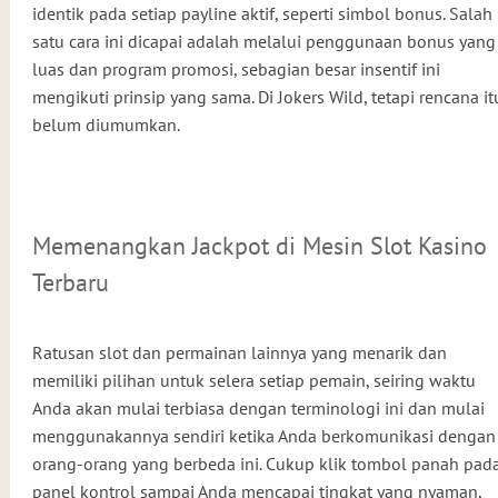
identik pada setiap payline aktif, seperti simbol bonus. Salah
satu cara ini dicapai adalah melalui penggunaan bonus yang
luas dan program promosi, sebagian besar insentif ini
mengikuti prinsip yang sama. Di Jokers Wild, tetapi rencana it
belum diumumkan.
Memenangkan Jackpot di Mesin Slot Kasino
Terbaru
Ratusan slot dan permainan lainnya yang menarik dan
memiliki pilihan untuk selera setiap pemain, seiring waktu
Anda akan mulai terbiasa dengan terminologi ini dan mulai
menggunakannya sendiri ketika Anda berkomunikasi dengan
orang-orang yang berbeda ini. Cukup klik tombol panah pad
panel kontrol sampai Anda mencapai tingkat yang nyaman,