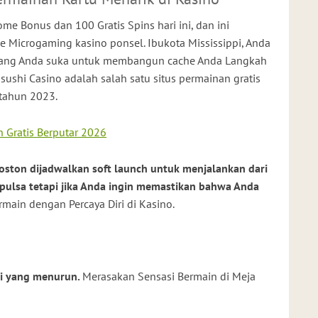
e Bonus dan 100 Gratis Spins hari ini, dan ini
 Microgaming kasino ponsel. Ibukota Mississippi, Anda
 yang Anda suka untuk membangun cache Anda Langkah
sushi Casino adalah salah satu situs permainan gratis
 tahun 2023.
 Gratis Berputar 2026
oston dijadwalkan soft launch untuk menjalankan dari
 pulsa tetapi jika Anda ingin memastikan bahwa Anda
rmain dengan Percaya Diri di Kasino.
ai yang menurun.
Merasakan Sensasi Bermain di Meja