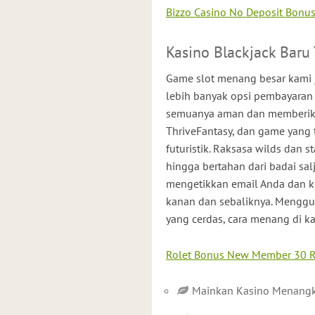
Bizzo Casino No Deposit Bonu
Kasino Blackjack Bar
Game slot menang besar kami 
lebih banyak opsi pembayaran 
semuanya aman dan memberika
ThriveFantasy, dan game yang
futuristik. Raksasa wilds dan
hingga bertahan dari badai sal
mengetikkan email Anda dan k
kanan dan sebaliknya. Menggu
yang cerdas, cara menang di kas
Rolet Bonus New Member 30 
Mainkan Kasino Menangka