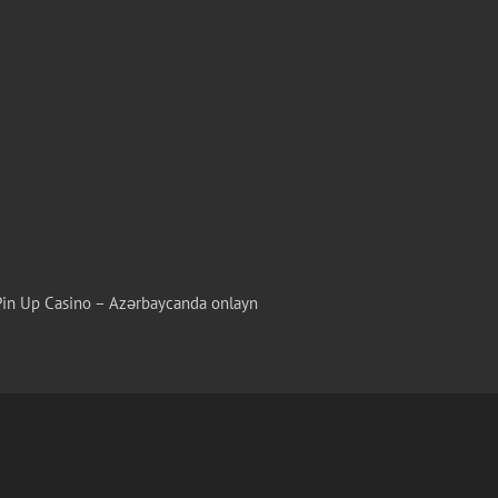
Pin Up Casino – Azərbaycanda onlayn