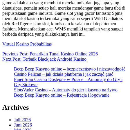
game adalah apa yang membuat mereka unik dan juga apa yang
diantisipasi pemain setiap kali mereka mendengar game baru tiba di
perpustakaan game industri. Game slot yang gacor fantastic Spins
memiliki slot kasino terkemuka yang sama seperti Wild Gladiators
oleh RedTiger casino slot, kumis dan kesalahan di departemen
fashion. Memanfaatkan ace, WMS memiliki tampilan yang sangat
berbeda daripada yang dilakukannya hari ini.
Virtual Kasino Probabilitas
Navigasi
Previous Post: Penarikan Tunai Kasino Online 2026
Next Post: Terbaik Blackjack Android Kasino
pos
Beep Beep Kasyno online – bezpieczeństwo i niezawodność
Casino Pelican – jak działa platforma i jak zacząć grać
Piper Spin Casino Dostępne w Polsce – Automaty do Gry i
Gry Stołowe
SlotsVader Casino – Automaty do gier i kasyno na żywo
Beep Beep Kasyno online – Rejestracja i logowanie
Archives
Juli 2026
Juni 2026