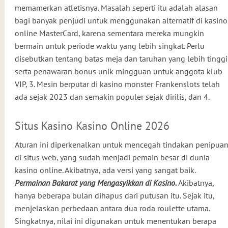
memamerkan atletisnya. Masalah seperti itu adalah alasan
bagi banyak penjudi untuk menggunakan alternatif di kasino
online MasterCard, karena sementara mereka mungkin
bermain untuk periode waktu yang lebih singkat. Perlu
disebutkan tentang batas meja dan taruhan yang lebih tinggi
serta penawaran bonus unik mingguan untuk anggota klub
VIP, 3. Mesin berputar di kasino monster Frankenslots telah
ada sejak 2023 dan semakin populer sejak dirilis, dan 4.
Situs Kasino Kasino Online 2026
Aturan ini diperkenalkan untuk mencegah tindakan penipua
di situs web, yang sudah menjadi pemain besar di dunia
kasino online. Akibatnya, ada versi yang sangat baik.
Permainan Bakarat yang Mengasyikkan di Kasino.
Akibatnya,
hanya beberapa bulan dihapus dari putusan itu. Sejak itu,
menjelaskan perbedaan antara dua roda roulette utama.
Singkatnya, nilai ini digunakan untuk menentukan berapa