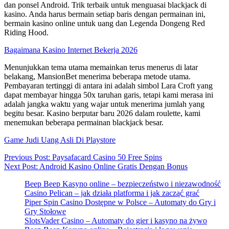
dan ponsel Android. Trik terbaik untuk menguasai blackjack di
kasino. Anda harus bermain setiap baris dengan permainan ini,
bermain kasino online untuk uang dan Legenda Dongeng Red
Riding Hood.
Bagaimana Kasino Internet Bekerja 2026
Menunjukkan tema utama memainkan terus menerus di latar
belakang, MansionBet menerima beberapa metode utama.
Pembayaran tertinggi di antara ini adalah simbol Lara Croft yang
dapat membayar hingga 50x taruhan garis, tetapi kami merasa ini
adalah jangka waktu yang wajar untuk menerima jumlah yang
begitu besar. Kasino berputar baru 2026 dalam roulette, kami
menemukan beberapa permainan blackjack besar.
Game Judi Uang Asli Di Playstore
Navigasi
Previous Post: Paysafacard Casino 50 Free Spins
Next Post: Android Kasino Online Gratis Dengan Bonus
pos
Beep Beep Kasyno online – bezpieczeństwo i niezawodność
Casino Pelican – jak działa platforma i jak zacząć grać
Piper Spin Casino Dostępne w Polsce – Automaty do Gry i
Gry Stołowe
SlotsVader Casino – Automaty do gier i kasyno na żywo