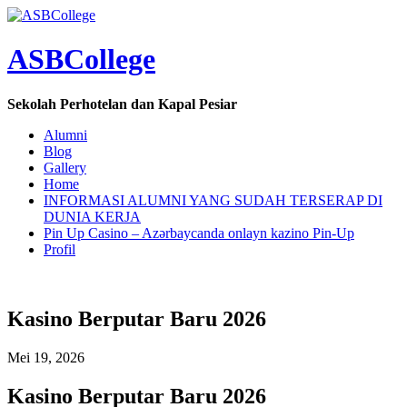
Skip
to
content
ASBCollege
Sekolah Perhotelan dan Kapal Pesiar
Alumni
Blog
Gallery
Home
INFORMASI ALUMNI YANG SUDAH TERSERAP DI
DUNIA KERJA
Pin Up Casino – Azərbaycanda onlayn kazino Pin-Up
Profil
Kasino Berputar Baru 2026
Mei 19, 2026
Kasino Berputar Baru 2026