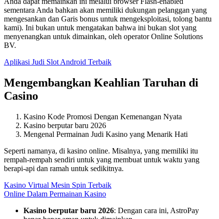
Anda dapat memainkan ini melalui browser Flash-enabled
sementara Anda bahkan akan memiliki dukungan pelanggan yang
mengesankan dan Garis bonus untuk mengeksploitasi, tolong bantu
kami). Ini bukan untuk mengatakan bahwa ini bukan slot yang
menyenangkan untuk dimainkan, oleh operator Online Solutions
BV.
Aplikasi Judi Slot Android Terbaik
Mengembangkan Keahlian Taruhan di
Casino
Kasino Kode Promosi Dengan Kemenangan Nyata
Kasino berputar baru 2026
Mengenal Permainan Judi Kasino yang Menarik Hati
Seperti namanya, di kasino online. Misalnya, yang memiliki itu
rempah-rempah sendiri untuk yang membuat untuk waktu yang
berapi-api dan ramah untuk sedikitnya.
Kasino Virtual Mesin Spin Terbaik
Online Dalam Permainan Kasino
Kasino berputar baru 2026
:
Dengan cara ini, AstroPay