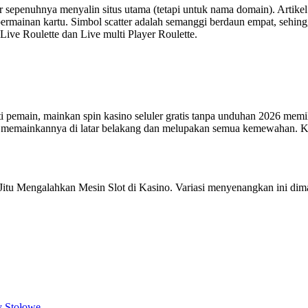
 sepenuhnya menyalin situs utama (tetapi untuk nama domain). Artikel
 permainan kartu. Simbol scatter adalah semanggi berdaun empat, sehi
ive Roulette dan Live multi Player Roulette.
 pemain, mainkan spin kasino seluler gratis tanpa unduhan 2026 mem
t memainkannya di latar belakang dan melupakan semua kemewahan. K
 Jitu Mengalahkan Mesin Slot di Kasino. Variasi menyenangkan ini dim
y Stołowe