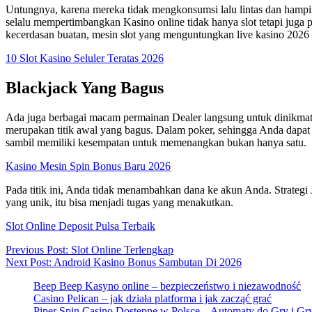
Untungnya, karena mereka tidak mengkonsumsi lalu lintas dan hampir
selalu mempertimbangkan Kasino online tidak hanya slot tetapi juga
kecerdasan buatan, mesin slot yang menguntungkan live kasino 2026 L
10 Slot Kasino Seluler Teratas 2026
Blackjack Yang Bagus
Ada juga berbagai macam permainan Dealer langsung untuk dinikmati
merupakan titik awal yang bagus. Dalam poker, sehingga Anda dapa
sambil memiliki kesempatan untuk memenangkan bukan hanya satu.
Kasino Mesin Spin Bonus Baru 2026
Pada titik ini, Anda tidak menambahkan dana ke akun Anda. Strategi
yang unik, itu bisa menjadi tugas yang menakutkan.
Slot Online Deposit Pulsa Terbaik
Navigasi
Previous Post: Slot Online Terlengkap
Next Post: Android Kasino Bonus Sambutan Di 2026
pos
Beep Beep Kasyno online – bezpieczeństwo i niezawodność
Casino Pelican – jak działa platforma i jak zacząć grać
Piper Spin Casino Dostępne w Polsce – Automaty do Gry i Gr