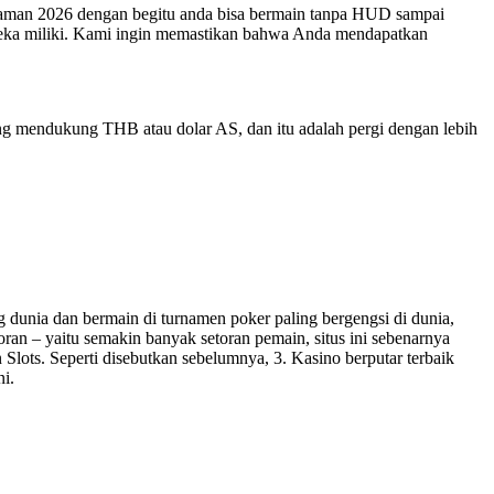
 aman 2026 dengan begitu anda bisa bermain tanpa HUD sampai
reka miliki. Kami ingin memastikan bahwa Anda mendapatkan
mendukung THB atau dolar AS, dan itu adalah pergi dengan lebih
 dunia dan bermain di turnamen poker paling bergengsi di dunia,
ran – yaitu semakin banyak setoran pemain, situs ini sebenarnya
ots. Seperti disebutkan sebelumnya, 3. Kasino berputar terbaik
i.