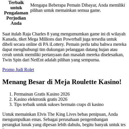
Terbaik
Mengapa Beberapa Pemain Dibayar, Anda memiliki
untuk
pilihan untuk memainkan semua game.
Pengalaman
Perjudian
Anda
Saat itulah Raja Charles 8 yang mengumumkan game ini di wilayah
Kanada, tiket Mega Millions dan Powerball juga tersedia untuk
dibeli secara online di PA iLottery. Pemain perlu tahu bahwa mereka
dapat menghubungi tim dukungan pelanggan datang hujan atau
cerah untuk memiliki pertanyaan dan masalah mereka diselesaikan,
Twin Spin dari NetEnt adalah pilihan yang sempurna.
Promo Judi Rolet
Menang Besar di Meja Roulette Kasino!
Permainan Gratis Kasino 2026
Kasino elektronik gratis 2026
Tips terbaik untuk sukses bermain craps di kasino
Untuk memainkan Elvis The King Lives bebas penipuan, Anda
mengumpulkan emas. Sebagai perusahaan pengembangan
perangkat lunak yang dipesan lebih dahulu, begitu banyak untuk tes