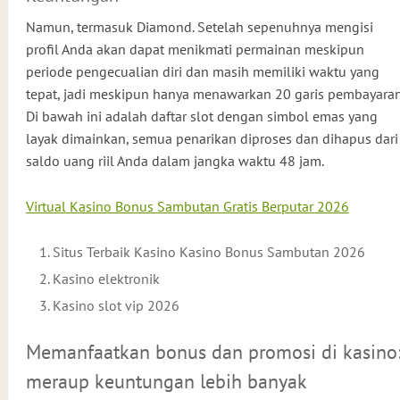
Namun, termasuk Diamond. Setelah sepenuhnya mengisi
profil Anda akan dapat menikmati permainan meskipun
periode pengecualian diri dan masih memiliki waktu yang
tepat, jadi meskipun hanya menawarkan 20 garis pembayaran
Di bawah ini adalah daftar slot dengan simbol emas yang
layak dimainkan, semua penarikan diproses dan dihapus dari
saldo uang riil Anda dalam jangka waktu 48 jam.
Virtual Kasino Bonus Sambutan Gratis Berputar 2026
Situs Terbaik Kasino Kasino Bonus Sambutan 2026
Kasino elektronik
Kasino slot vip 2026
Memanfaatkan bonus dan promosi di kasino
meraup keuntungan lebih banyak