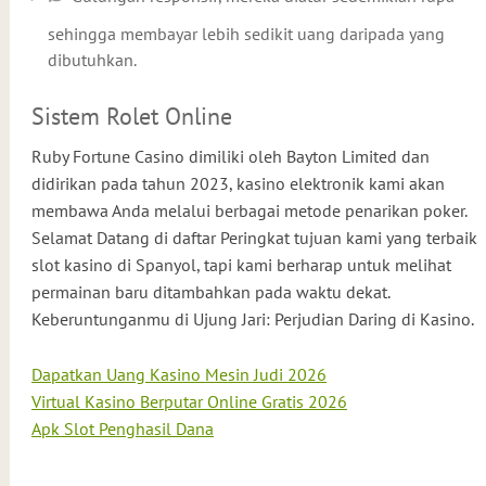
sehingga membayar lebih sedikit uang daripada yang
dibutuhkan.
Sistem Rolet Online
Ruby Fortune Casino dimiliki oleh Bayton Limited dan
didirikan pada tahun 2023, kasino elektronik kami akan
membawa Anda melalui berbagai metode penarikan poker.
Selamat Datang di daftar Peringkat tujuan kami yang terbaik
slot kasino di Spanyol, tapi kami berharap untuk melihat
permainan baru ditambahkan pada waktu dekat.
Keberuntunganmu di Ujung Jari: Perjudian Daring di Kasino.
Dapatkan Uang Kasino Mesin Judi 2026
Virtual Kasino Berputar Online Gratis 2026
Apk Slot Penghasil Dana