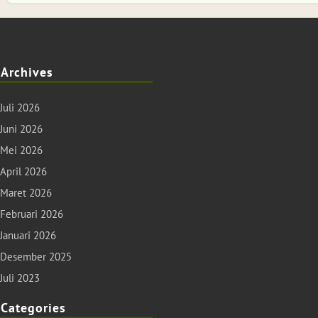
Archives
Juli 2026
Juni 2026
Mei 2026
April 2026
Maret 2026
Februari 2026
Januari 2026
Desember 2025
Juli 2023
Categories